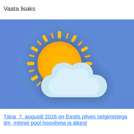
Vaata lisaks
Täna, 7. augustil 2026 on Eestis pilves selgimistega
ilm, mitmel pool hoovihma ja äikest