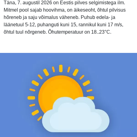
Täna, 7. augustil 2026 on Eestis pilves selgimistega ilm.
Mitmel pool sajab hoovihma, on äikeseoht, õhtul pilvisus
hõreneb ja saju võimalus väheneb. Puhub edela- ja
läänetuul 5-12, puhanguti kuni 15, rannikul kuni 17 m/s,
õhtul tuul nõrgeneb. Õhutemperatuur on 18..23°C.