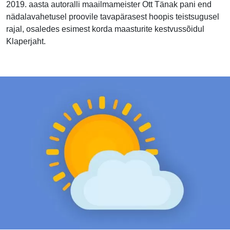
2019. aasta autoralli maailmameister Ott Tänak pani end
nädalavahetusel proovile tavapärasest hoopis teistsugusel
rajal, osaledes esimest korda maasturite kestvussõidul
Klaperjaht.