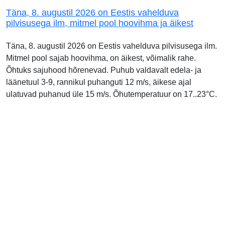
Täna, 8. augustil 2026 on Eestis vahelduva
pilvisusega ilm, mitmel pool hoovihma ja äikest
Täna, 8. augustil 2026 on Eestis vahelduva pilvisusega ilm.
Mitmel pool sajab hoovihma, on äikest, võimalik rahe.
Õhtuks sajuhood hõrenevad. Puhub valdavalt edela- ja
läänetuul 3-9, rannikul puhanguti 12 m/s, äikese ajal
ulatuvad puhanud üle 15 m/s. Õhutemperatuur on 17..23°C.