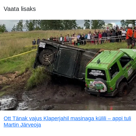
Vaata lisaks
Ott Tänak vajus Klaperjahil masinaga külili – appi tuli
Martin Järveoja