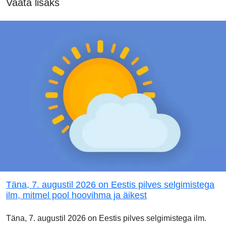
Vaata lisaks
Täna, 7. augustil 2026 on Eestis pilves selgimistega
ilm, mitmel pool hoovihma ja äikest
Täna, 7. augustil 2026 on Eestis pilves selgimistega ilm.