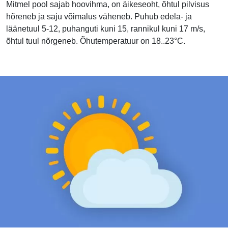
Mitmel pool sajab hoovihma, on äikeseoht, õhtul pilvisus
hõreneb ja saju võimalus väheneb. Puhub edela- ja
läänetuul 5-12, puhanguti kuni 15, rannikul kuni 17 m/s,
õhtul tuul nõrgeneb. Õhutemperatuur on 18..23°C.