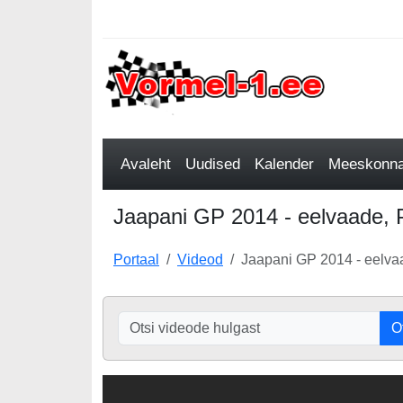
Avaleht
Uudised
Kalender
Meeskonnad
Jaapani GP 2014 - eelvaade, Pi
Portaal
Videod
Jaapani GP 2014 - eelvaad
O