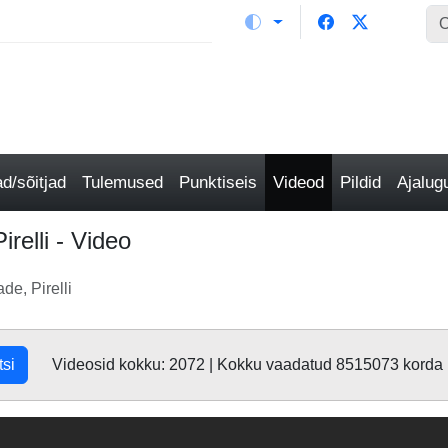
/sõitjad
Tulemused
Punktiseis
Videod
Pildid
Ajalu
relli - Video
e, Pirelli
tsi
Videosid kokku: 2072 | Kokku vaadatud 8515073 korda