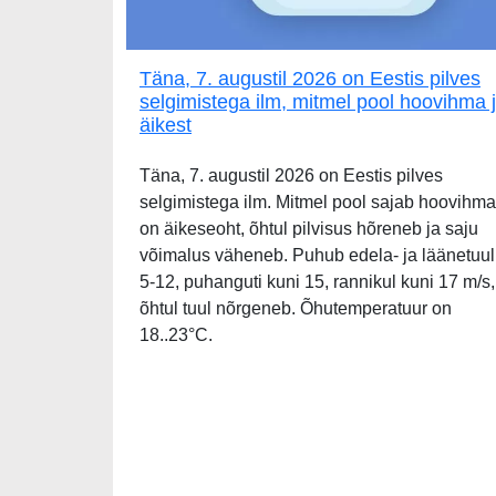
Täna, 7. augustil 2026 on Eestis pilves
selgimistega ilm, mitmel pool hoovihma 
äikest
Täna, 7. augustil 2026 on Eestis pilves
selgimistega ilm. Mitmel pool sajab hoovihma
on äikeseoht, õhtul pilvisus hõreneb ja saju
võimalus väheneb. Puhub edela- ja läänetuul
5-12, puhanguti kuni 15, rannikul kuni 17 m/s,
õhtul tuul nõrgeneb. Õhutemperatuur on
18..23°C.