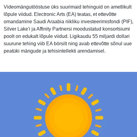
Videomängutööstuse üks suurimaid tehinguid on ametlikult
lõpule viidud. Electronic Arts (EA) teatas, et ettevõtte
omandamine Saudi Araabia riikliku investeerimisfondi (PIF),
Silver Lake'i ja Affinity Partnersi moodustatud konsortsiumi
poolt on edukalt lõpule viidud. Ligikaudu 55 miljardi dollari
suurune tehing viib EA börsilt ning avab ettevõtte sõnul uue
peatüki mängude ja tehisintellekti arendamisel.