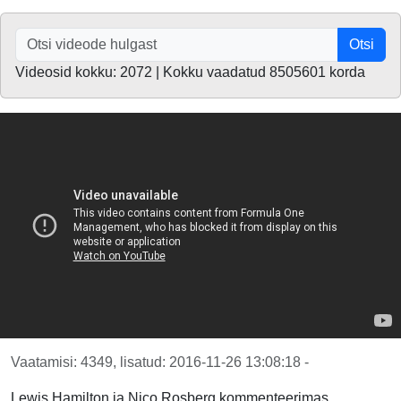
Otsi
Videosid kokku: 2072 | Kokku vaadatud 8505601 korda
Vaatamisi: 4349, lisatud: 2016-11-26 13:08:18 -
Lewis Hamilton ja Nico Rosberg kommenteerimas