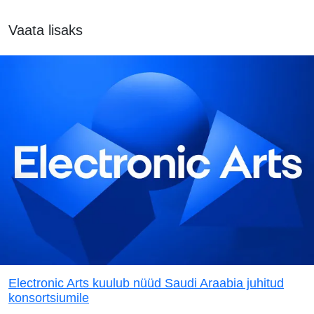
Vaata lisaks
Electronic Arts kuulub nüüd Saudi Araabia juhitud
konsortsiumile