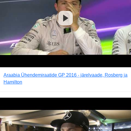
Araabia Ühendemiraatide GP 2016 - järelvaade, Rosberg ja
Hamilton