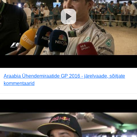
Araabia Ühendemiraatide GP 2016 - järelvaade, sõitjate
kommentaarid