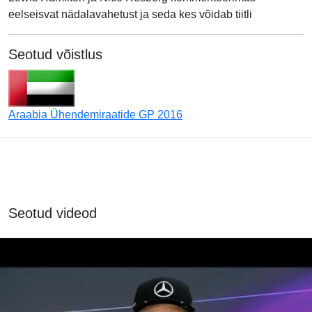
eelseisvat nädalavahetust ja seda kes võidab tiitli
Seotud võistlus
Araabia Ühendemiraatide GP 2016
Seotud videod