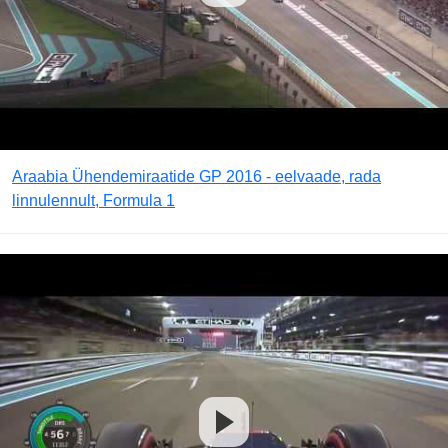
Araabia Ühendemiraatide GP 2016 - eelvaade, rada
linnulennult, Formula 1