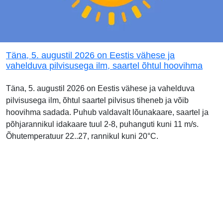
Täna, 5. augustil 2026 on Eestis vähese ja
vahelduva pilvisusega ilm, saartel õhtul hoovihma
Täna, 5. augustil 2026 on Eestis vähese ja vahelduva
pilvisusega ilm, õhtul saartel pilvisus tiheneb ja võib
hoovihma sadada. Puhub valdavalt lõunakaare, saartel ja
põhjarannikul idakaare tuul 2-8, puhanguti kuni 11 m/s.
Õhutemperatuur 22..27, rannikul kuni 20°C.