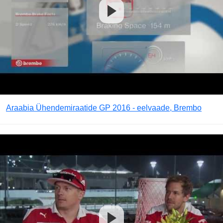
Araabia Ühendemiraatide GP 2016 - eelvaade, Brembo