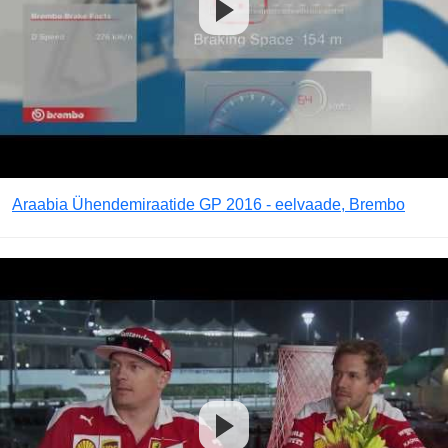
Araabia Ühendemiraatide GP 2016 - eelvaade, Brembo