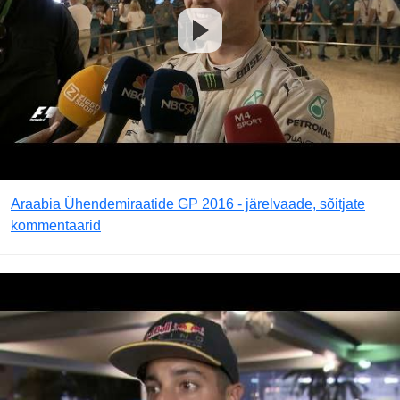
Araabia Ühendemiraatide GP 2016 - järelvaade, sõitjate
kommentaarid