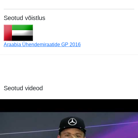
Seotud võistlus
Araabia Ühendemiraatide GP 2016
Seotud videod