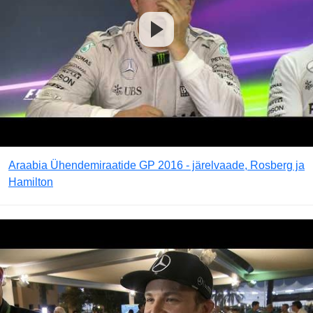
Araabia Ühendemiraatide GP 2016 - järelvaade, Rosberg ja
Hamilton