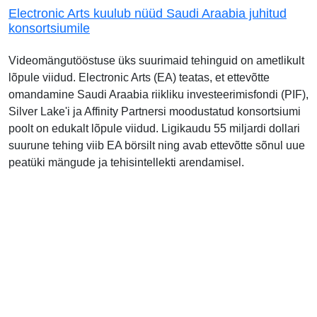
Electronic Arts kuulub nüüd Saudi Araabia juhitud
konsortsiumile
Videomängutööstuse üks suurimaid tehinguid on ametlikult
lõpule viidud. Electronic Arts (EA) teatas, et ettevõtte
omandamine Saudi Araabia riikliku investeerimisfondi (PIF),
Silver Lake'i ja Affinity Partnersi moodustatud konsortsiumi
poolt on edukalt lõpule viidud. Ligikaudu 55 miljardi dollari
suurune tehing viib EA börsilt ning avab ettevõtte sõnul uue
peatüki mängude ja tehisintellekti arendamisel.