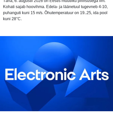
Täna, 6. augustil 2026 on Eestis muutliku pilvisusega ilm.
Kohati sajab hoovihma. Edela- ja läänetuul tugevneb 4-10,
puhanguti kuni 15 m/s. Õhutemperatuur on 19..25, ida pool
kuni 28°C.