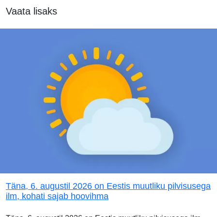
Vaata lisaks
Täna, 6. augustil 2026 on Eestis muutliku pilvisusega
ilm, kohati sajab hoovihma