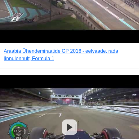
Araabia Ühendemiraatide GP 2016 - eelvaade, rada
linnulennult, Formula 1