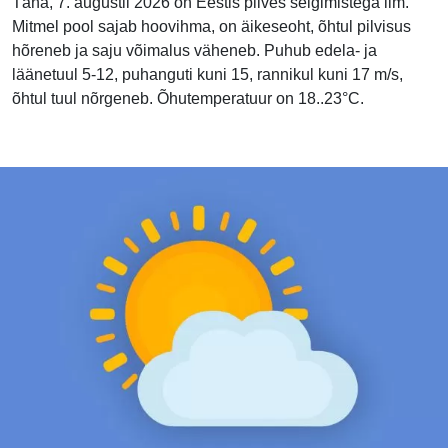
Täna, 7. augustil 2026 on Eestis pilves selgimistega ilm.
Mitmel pool sajab hoovihma, on äikeseoht, õhtul pilvisus
hõreneb ja saju võimalus väheneb. Puhub edela- ja
läänetuul 5-12, puhanguti kuni 15, rannikul kuni 17 m/s,
õhtul tuul nõrgeneb. Õhutemperatuur on 18..23°C.