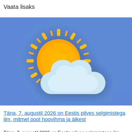
Vaata lisaks
Täna, 7. augustil 2026 on Eestis pilves selgimistega
ilm, mitmel pool hoovihma ja äikest