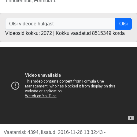
linnulennult, Formula 1
Otsi
Videosid kokku: 2072 | Kokku vaadatud 8515349 korda
Vaatamisi: 4394, lisatud: 2016-11-26 13:32:43 -