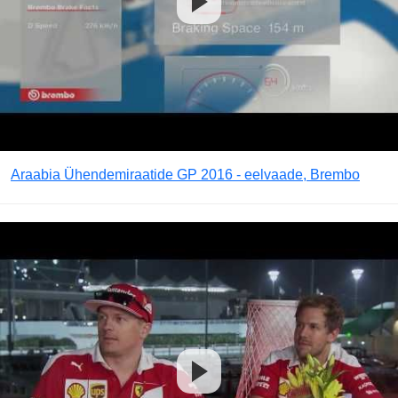
Araabia Ühendemiraatide GP 2016 - eelvaade, Brembo