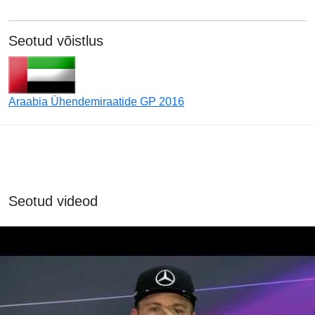
Seotud võistlus
Araabia Ühendemiraatide GP 2016
Seotud videod