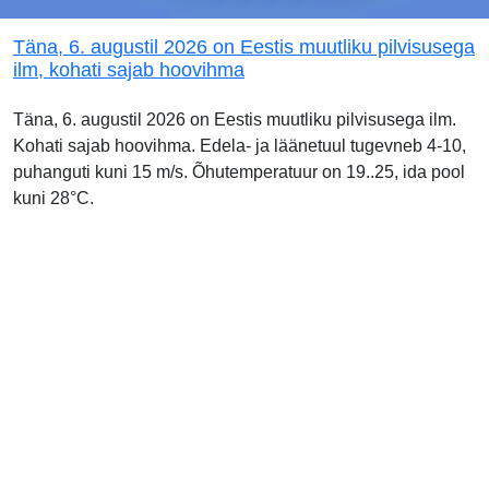
Täna, 6. augustil 2026 on Eestis muutliku pilvisusega
ilm, kohati sajab hoovihma
Täna, 6. augustil 2026 on Eestis muutliku pilvisusega ilm.
Kohati sajab hoovihma. Edela- ja läänetuul tugevneb 4-10,
puhanguti kuni 15 m/s. Õhutemperatuur on 19..25, ida pool
kuni 28°C.