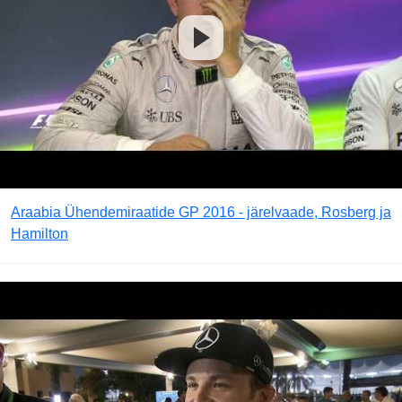
Araabia Ühendemiraatide GP 2016 - järelvaade, Rosberg ja
Hamilton