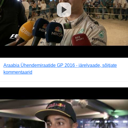
Araabia Ühendemiraatide GP 2016 - järelvaade, sõitjate
kommentaarid