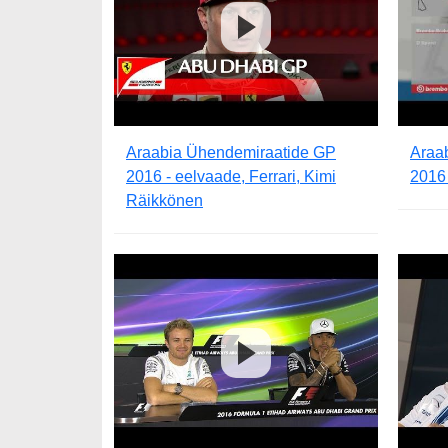
Araabia Ühendemiraatide GP
Araa
2016 - eelvaade, Ferrari, Kimi
2016
Räikkönen