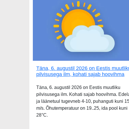
Täna, 6. augustil 2026 on Eestis muutlik
pilvisusega ilm, kohati sajab hoovihma
Täna, 6. augustil 2026 on Eestis muutliku
pilvisusega ilm. Kohati sajab hoovihma. Edel
ja läänetuul tugevneb 4-10, puhanguti kuni 1
m/s. Õhutemperatuur on 19..25, ida pool kuni
28°C.