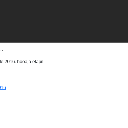
 -
e 2016. hooaja etapil
016