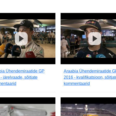
bia Ühendemiraatide GP
Araabia Ühendemiraatide G
- järelvaade, sõitjate
2016 - kvalifikatsioon, sõitja
entaarid
kommentaarid