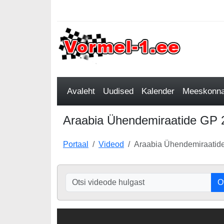
Avaleht
Uudised
Kalender
Meeskonnad
Araabia Ühendemiraatide GP 2
Portaal
Videod
Araabia Ühendemiraatide
O