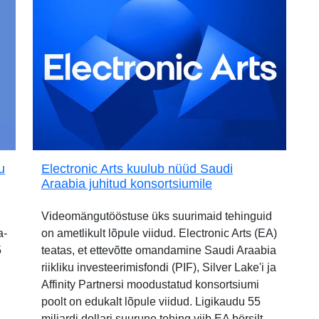
u
Electronic Arts kuulub nüüd Saudi
Araabia juhitud konsortsiumile
Videomängutööstuse üks suurimaid tehinguid
a-
on ametlikult lõpule viidud. Electronic Arts (EA)
5
teatas, et ettevõtte omandamine Saudi Araabia
riikliku investeerimisfondi (PIF), Silver Lake'i ja
Affinity Partnersi moodustatud konsortsiumi
poolt on edukalt lõpule viidud. Ligikaudu 55
miljardi dollari suurune tehing viib EA börsilt