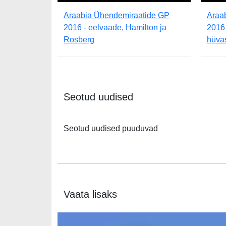
Araabia Ühendemiraatide GP
Araa
2016 - eelvaade, Hamilton ja
2016 
Rosberg
hüvas
Seotud uudised
Seotud uudised puuduvad
Vaata lisaks