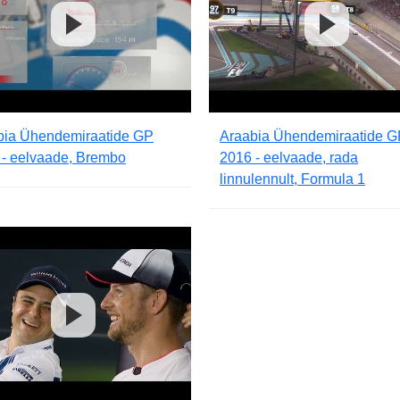
bia Ühendemiraatide GP
Araabia Ühendemiraatide G
 - eelvaade, Brembo
2016 - eelvaade, rada
linnulennult, Formula 1