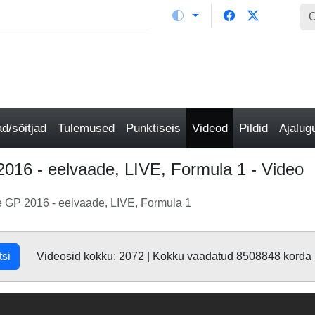
/sõitjad
Tulemused
Punktiseis
Videod
Pildid
Ajalu
016 - eelvaade, LIVE, Formula 1 - Video
 GP 2016 - eelvaade, LIVE, Formula 1
tsi
Videosid kokku: 2072 | Kokku vaadatud 8508848 korda