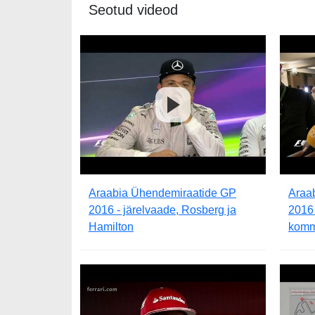
Seotud videod
Araabia Ühendemiraatide GP
Araa
2016 - järelvaade, Rosberg ja
2016 
Hamilton
komm