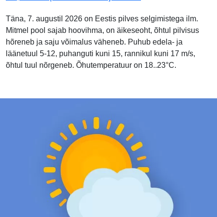
Täna, 7. augustil 2026 on Eestis pilves selgimistega ilm.
Mitmel pool sajab hoovihma, on äikeseoht, õhtul pilvisus
hõreneb ja saju võimalus väheneb. Puhub edela- ja
läänetuul 5-12, puhanguti kuni 15, rannikul kuni 17 m/s,
õhtul tuul nõrgeneb. Õhutemperatuur on 18..23°C.