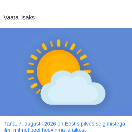
Vaata lisaks
Täna, 7. augustil 2026 on Eestis pilves selgimistega
ilm, mitmel pool hoovihma ja äikest