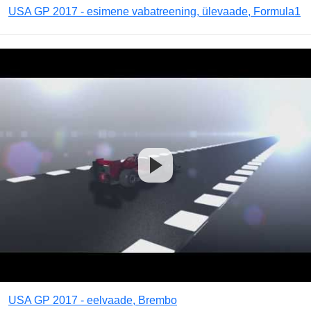
USA GP 2017 - esimene vabatreening, ülevaade, Formula1
USA GP 2017 - eelvaade, Brembo