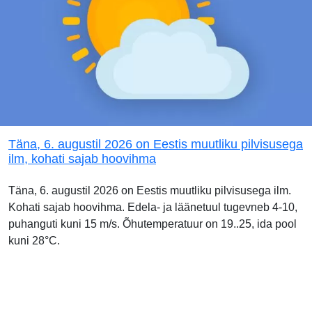
Täna, 6. augustil 2026 on Eestis muutliku pilvisusega
ilm, kohati sajab hoovihma
Täna, 6. augustil 2026 on Eestis muutliku pilvisusega ilm.
Kohati sajab hoovihma. Edela- ja läänetuul tugevneb 4-10,
puhanguti kuni 15 m/s. Õhutemperatuur on 19..25, ida pool
kuni 28°C.