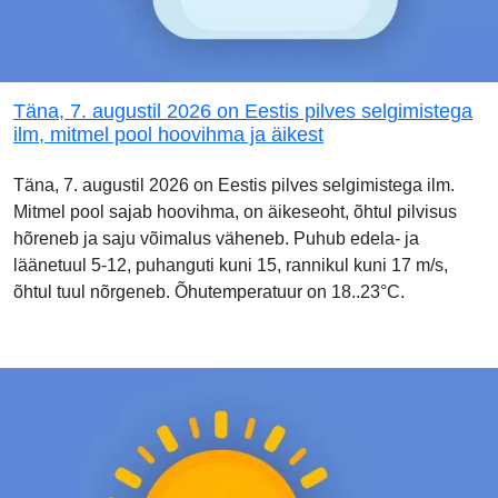
Täna, 7. augustil 2026 on Eestis pilves selgimistega
ilm, mitmel pool hoovihma ja äikest
Täna, 7. augustil 2026 on Eestis pilves selgimistega ilm.
Mitmel pool sajab hoovihma, on äikeseoht, õhtul pilvisus
hõreneb ja saju võimalus väheneb. Puhub edela- ja
läänetuul 5-12, puhanguti kuni 15, rannikul kuni 17 m/s,
õhtul tuul nõrgeneb. Õhutemperatuur on 18..23°C.