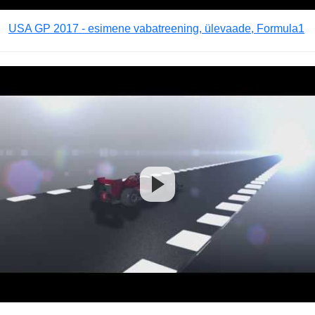
USA GP 2017 - esimene vabatreening, ülevaade, Formula1