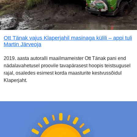
Ott Tänak vajus Klaperjahil masinaga külili – appi tuli
Martin Järveoja
2019. aasta autoralli maailmameister Ott Tänak pani end
nädalavahetusel proovile tavapärasest hoopis teistsugusel
rajal, osaledes esimest korda maasturite kestvussõidul
Klaperjaht.