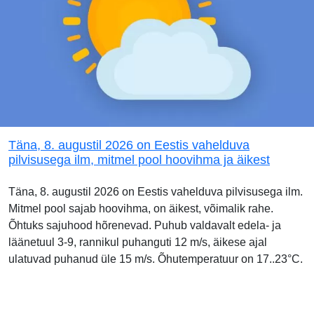
Täna, 8. augustil 2026 on Eestis vahelduva
pilvisusega ilm, mitmel pool hoovihma ja äikest
Täna, 8. augustil 2026 on Eestis vahelduva pilvisusega ilm.
Mitmel pool sajab hoovihma, on äikest, võimalik rahe.
Õhtuks sajuhood hõrenevad. Puhub valdavalt edela- ja
läänetuul 3-9, rannikul puhanguti 12 m/s, äikese ajal
ulatuvad puhanud üle 15 m/s. Õhutemperatuur on 17..23°C.