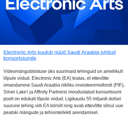
Electronic Arts kuulub nüüd Saudi Araabia juhitud
konsortsiumile
Videomängutööstuse üks suurimaid tehinguid on ametlikult
lõpule viidud. Electronic Arts (EA) teatas, et ettevõtte
omandamine Saudi Araabia riikliku investeerimisfondi (PIF),
Silver Lake'i ja Affinity Partnersi moodustatud konsortsiumi
poolt on edukalt lõpule viidud. Ligikaudu 55 miljardi dollari
suurune tehing viib EA börsilt ning avab ettevõtte sõnul uue
peatüki mängude ja tehisintellekti arendamisel.