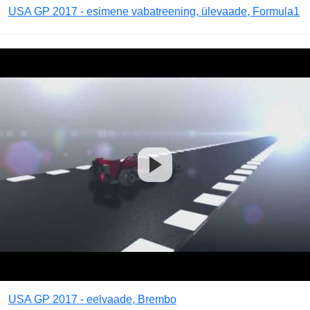
USA GP 2017 - esimene vabatreening, ülevaade, Formula1
USA GP 2017 - eelvaade, Brembo