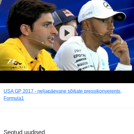
USA GP 2017 - neljapäevane sõitjate pressikonverents,
Formula1
Seotud uudised