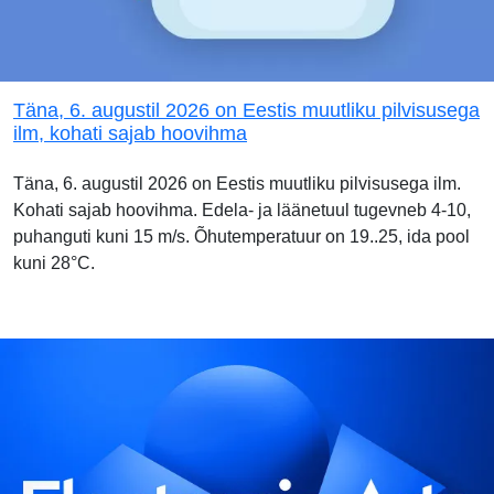
Täna, 6. augustil 2026 on Eestis muutliku pilvisusega
ilm, kohati sajab hoovihma
Täna, 6. augustil 2026 on Eestis muutliku pilvisusega ilm.
Kohati sajab hoovihma. Edela- ja läänetuul tugevneb 4-10,
puhanguti kuni 15 m/s. Õhutemperatuur on 19..25, ida pool
kuni 28°C.