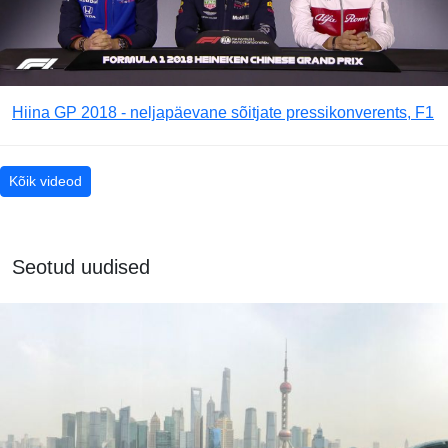
Hiina GP 2018 - neljapäevane sõitjate pressikonverents, F1
Kõik videod
Seotud uudised