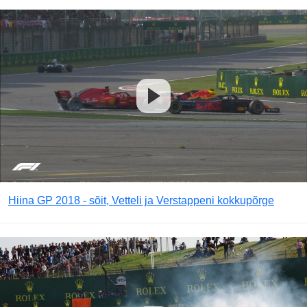
Hiina GP 2018 - sõit, Vetteli ja Verstappeni kokkupõrge