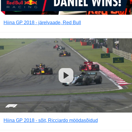
Hiina GP 2018 - järelvaade, Red Bull
Hiina GP 2018 - sõit, Ricciardo möödasõidud