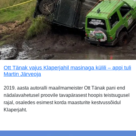
Ott Tänak vajus Klaperjahil masinaga külili – appi tuli
Martin Järveoja
2019. aasta autoralli maailmameister Ott Tänak pani end
nädalavahetusel proovile tavapärasest hoopis teistsugusel
rajal, osaledes esimest korda maasturite kestvussõidul
Klaperjaht.