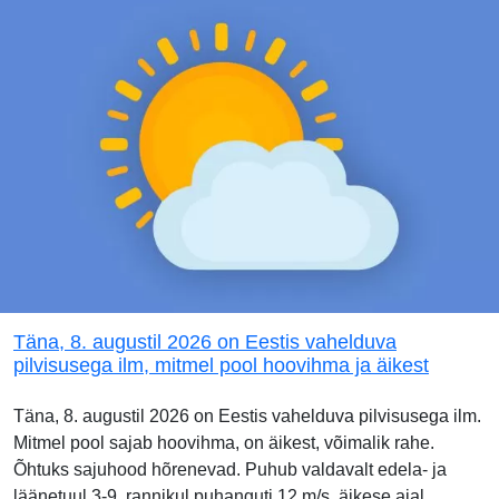
Täna, 8. augustil 2026 on Eestis vahelduva
pilvisusega ilm, mitmel pool hoovihma ja äikest
Täna, 8. augustil 2026 on Eestis vahelduva pilvisusega ilm.
Mitmel pool sajab hoovihma, on äikest, võimalik rahe.
Õhtuks sajuhood hõrenevad. Puhub valdavalt edela- ja
läänetuul 3-9, rannikul puhanguti 12 m/s, äikese ajal