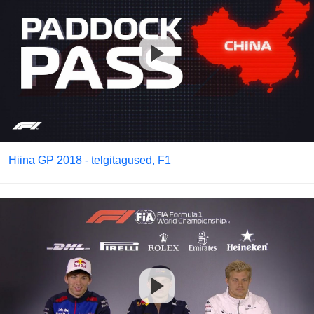
Hiina GP 2018 - telgitagused, F1