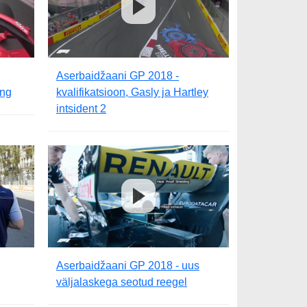
Aserbaidžaani GP 2018 -
ing
kvalifikatsioon, Gasly ja Hartley
intsident 2
Aserbaidžaani GP 2018 - uus
väljalaskega seotud reegel