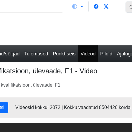
/sõitjad
Tulemused
Punktiseis
Videod
Pildid
Ajalu
ikatsioon, ülevaade, F1 - Video
kvalifikatsioon, ülevaade, F1
tsi
Videosid kokku: 2072 | Kokku vaadatud 8504426 korda