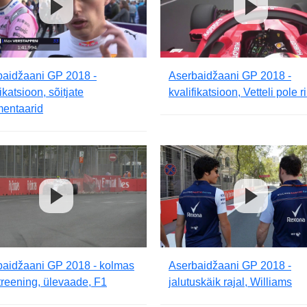
baidžaani GP 2018 -
Aserbaidžaani GP 2018 -
fikatsioon, sõitjate
kvalifikatsioon, Vetteli pole r
entaarid
baidžaani GP 2018 - kolmas
Aserbaidžaani GP 2018 -
reening, ülevaade, F1
jalutuskäik rajal, Williams