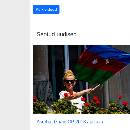
Kõik videod
Seotud uudised
Aserbaidžaani GP 2018 ajakava