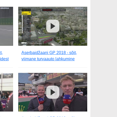
t,
Aserbaidžaani GP 2018 - sõit,
idest
viimane turvaauto lahkumine