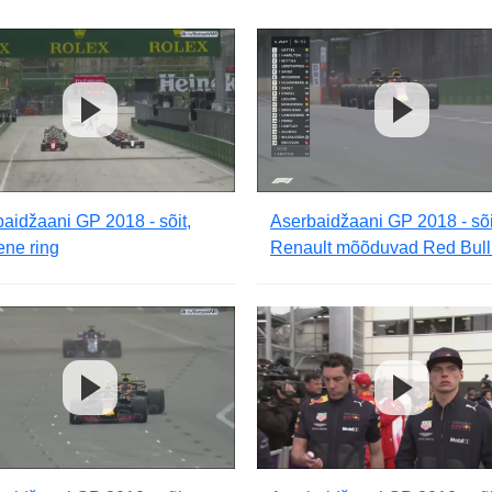
aidžaani GP 2018 - sõit,
Aserbaidžaani GP 2018 - sõi
ene ring
Renault mõõduvad Red Bull