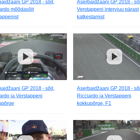
aidžaani GP 2018 - sõit,
Aserbaidžaani GP 2018 - sõi
iardo mõõdasõit
Verstappeni intervjuu pärast
appenist
katkestamist
aidžaani GP 2018 - sõit,
Aserbaidžaani GP 2018 - sõi
ardo ja Verstappeni
Ricciardo ja Verstappeni
upõrge
kokkupõrge, F1