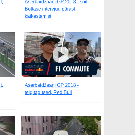
t,
Aserbaidžaani GP 2018 - sõit,
Bottase intervjuu pärast
katkestamist
t,
Aserbaidžaani GP 2018 -
telgitagused, Red Bull