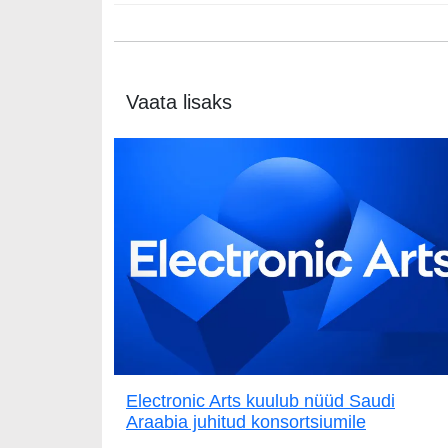
Vaata lisaks
Electronic Arts kuulub nüüd Saudi
Araabia juhitud konsortsiumile