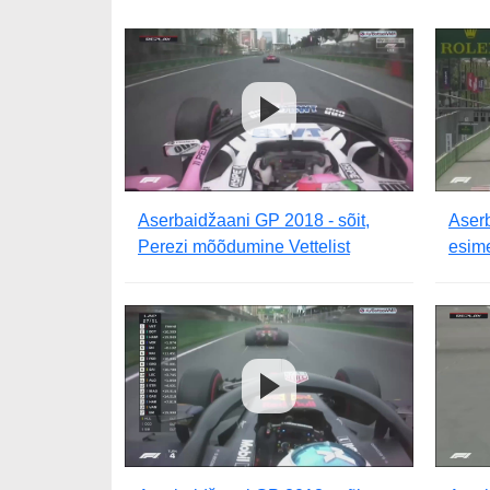
Aserbaidžaani GP 2018 - sõit,
Aserb
Perezi mõõdumine Vettelist
esim