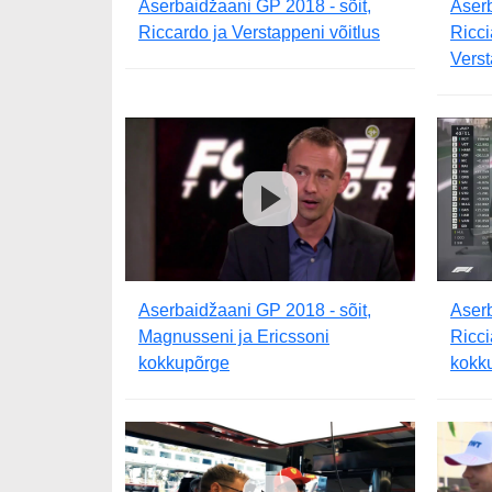
Aserbaidžaani GP 2018 - sõit,
Aserb
Riccardo ja Verstappeni võitlus
Ricc
Verst
Aserbaidžaani GP 2018 - sõit,
Aserb
Magnusseni ja Ericssoni
Ricci
kokkupõrge
kokk