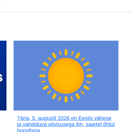
Täna, 5. augustil 2026 on Eestis vähese
ja vahelduva pilvisusega ilm, saartel õhtul
hoovihma