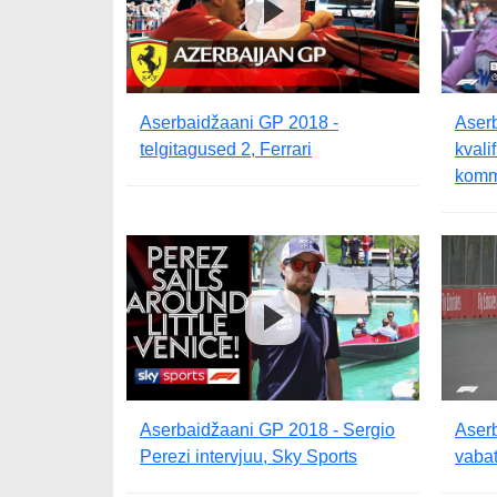
Aserbaidžaani GP 2018 -
Aser
telgitagused 2, Ferrari
kvali
komm
Aserbaidžaani GP 2018 - Sergio
Aser
Perezi intervjuu, Sky Sports
vabat