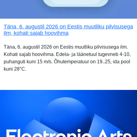
Täna, 6. augustil 2026 on Eestis muutliku pilvisusega
ilm, kohati sajab hoovihma
Täna, 6. augustil 2026 on Eestis muutliku pilvisusega ilm.
Kohati sajab hoovihma. Edela- ja läänetuul tugevneb 4-10,
puhanguti kuni 15 m/s. Õhutemperatuur on 19..25, ida pool
kuni 28°C.