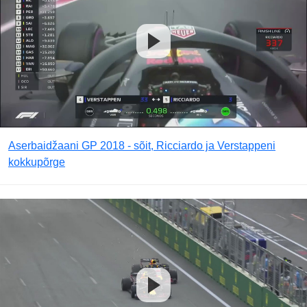
Aserbaidžaani GP 2018 - sõit, Ricciardo ja Verstappeni
kokkupõrge