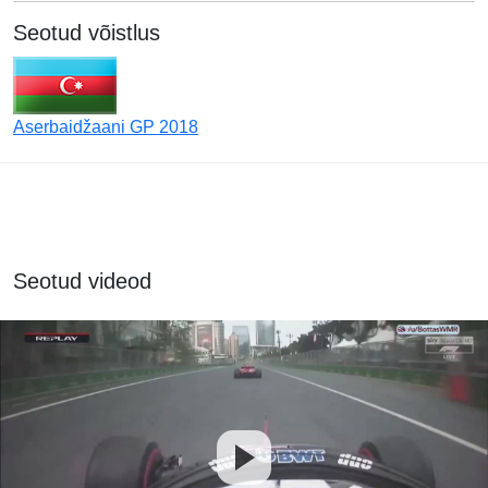
Seotud võistlus
Aserbaidžaani GP 2018
Seotud videod