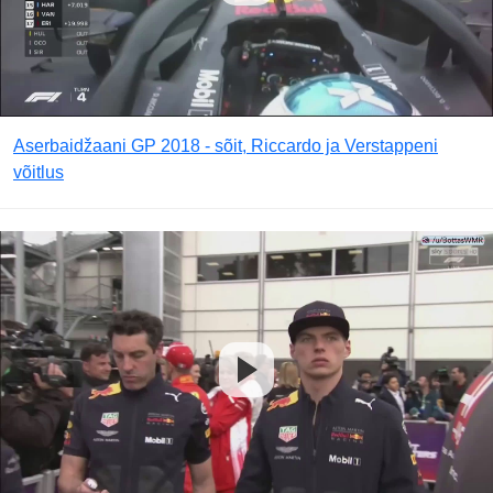
Aserbaidžaani GP 2018 - sõit, Riccardo ja Verstappeni
võitlus