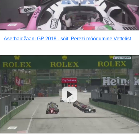
Aserbaidžaani GP 2018 - sõit, Perezi mõõdumine Vettelist