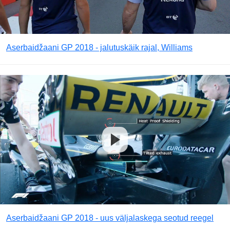
Aserbaidžaani GP 2018 - jalutuskäik rajal, Williams
Aserbaidžaani GP 2018 - uus väljalaskega seotud reegel