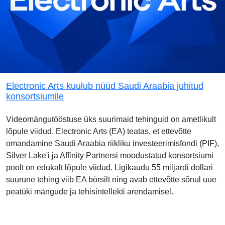
Electronic Arts kuulub nüüd Saudi Araabia juhitud
konsortsiumile
Videomängutööstuse üks suurimaid tehinguid on ametlikult
lõpule viidud. Electronic Arts (EA) teatas, et ettevõtte
omandamine Saudi Araabia riikliku investeerimisfondi (PIF),
Silver Lake'i ja Affinity Partnersi moodustatud konsortsiumi
poolt on edukalt lõpule viidud. Ligikaudu 55 miljardi dollari
suurune tehing viib EA börsilt ning avab ettevõtte sõnul uue
peatüki mängude ja tehisintellekti arendamisel.