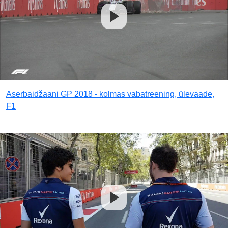
Aserbaidžaani GP 2018 - kolmas vabatreening, ülevaade,
F1