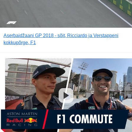
Aserbaidžaani GP 2018 - sõit, Ricciardo ja Verstappeni
kokkupõrge, F1