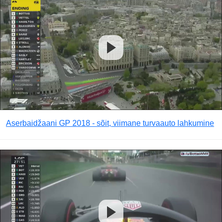
Aserbaidžaani GP 2018 - sõit, viimane turvaauto lahkumine