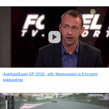
Aserbaidžaani GP 2018 - sõit, Magnusseni ja Ericssoni
kokkupõrge