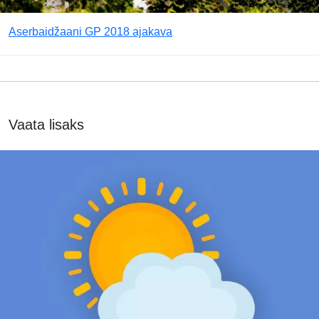
Aserbaidžaani GP 2018 ajakava
Vaata lisaks