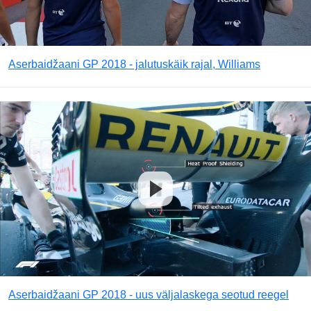
Aserbaidžaani GP 2018 - jalutuskäik rajal, Williams
Aserbaidžaani GP 2018 - uus väljalaskega seotud reegel