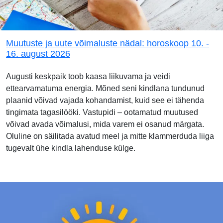
Muutuste ja uute võimaluste nädal: horoskoop 10. -
16. august 2026
Augusti keskpaik toob kaasa liikuvama ja veidi
ettearvamatuma energia. Mõned seni kindlana tundunud
plaanid võivad vajada kohandamist, kuid see ei tähenda
tingimata tagasilööki. Vastupidi – ootamatud muutused
võivad avada võimalusi, mida varem ei osanud märgata.
Oluline on säilitada avatud meel ja mitte klammerduda liiga
tugevalt ühe kindla lahenduse külge.