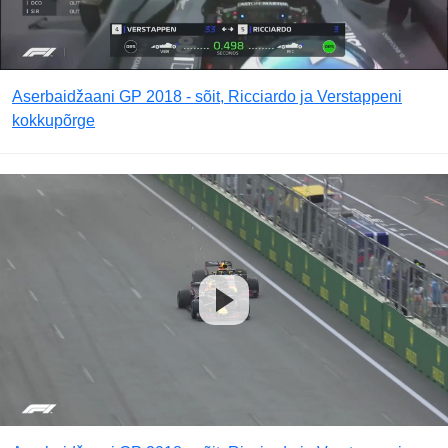
Aserbaidžaani GP 2018 - sõit, Ricciardo ja Verstappeni
kokkupõrge