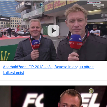
Aserbaidžaani GP 2018 - sõit, Bottase intervjuu pärast
katkestamist