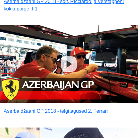
Aserbaidžaani GP 2018 - sõit, Ricciardo ja Verstappeni
kokkupõrge, F1
Aserbaidžaani GP 2018 - telgitagused 2, Ferrari