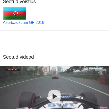
Seotud võistlus
Aserbaidžaani GP 2018
Seotud videod