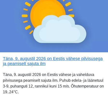
Täna, 9. augustil 2026 on Eestis vähese pilvisusega
ja peamiselt sajuta ilm
Täna, 9. augustil 2026 on Eestis vähese ja vahelduva
pilvisusega peamiselt sajuta ilm. Puhub edela- ja läänetuul
3-9, puhanguti 12, rannikul kuni 15 m/s. Õhutemperatuur on
19..24°C.