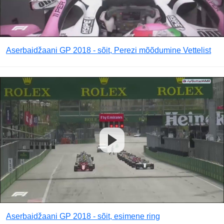
Aserbaidžaani GP 2018 - sõit, Perezi mõõdumine Vettelist
Aserbaidžaani GP 2018 - sõit, esimene ring