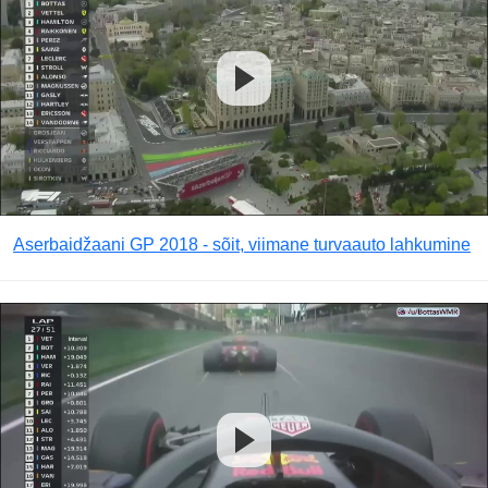
Aserbaidžaani GP 2018 - sõit, viimane turvaauto lahkumine