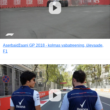
Aserbaidžaani GP 2018 - kolmas vabatreening, ülevaade,
F1