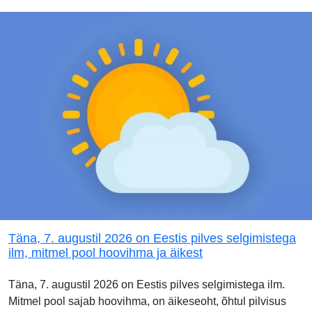
Täna, 7. augustil 2026 on Eestis pilves selgimistega
ilm, mitmel pool hoovihma ja äikest
Täna, 7. augustil 2026 on Eestis pilves selgimistega ilm.
Mitmel pool sajab hoovihma, on äikeseoht, õhtul pilvisus