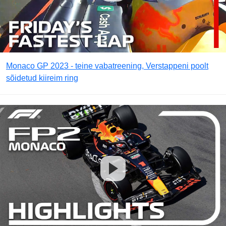
Monaco GP 2023 - teine vabatreening, Verstappeni poolt
sõidetud kiireim ring