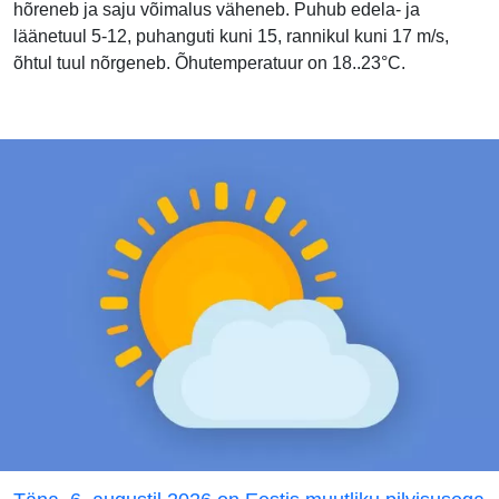
hõreneb ja saju võimalus väheneb. Puhub edela- ja
läänetuul 5-12, puhanguti kuni 15, rannikul kuni 17 m/s,
õhtul tuul nõrgeneb. Õhutemperatuur on 18..23°C.