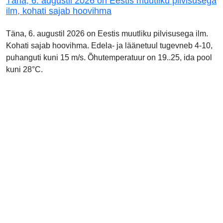
Täna, 6. augustil 2026 on Eestis muutliku pilvisusega
ilm, kohati sajab hoovihma
Täna, 6. augustil 2026 on Eestis muutliku pilvisusega ilm.
Kohati sajab hoovihma. Edela- ja läänetuul tugevneb 4-10,
puhanguti kuni 15 m/s. Õhutemperatuur on 19..25, ida pool
kuni 28°C.