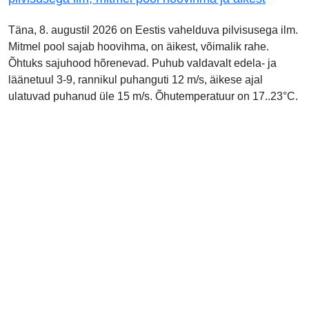
Täna, 8. augustil 2026 on Eestis vahelduva pilvisusega ilm.
Mitmel pool sajab hoovihma, on äikest, võimalik rahe.
Õhtuks sajuhood hõrenevad. Puhub valdavalt edela- ja
läänetuul 3-9, rannikul puhanguti 12 m/s, äikese ajal
ulatuvad puhanud üle 15 m/s. Õhutemperatuur on 17..23°C.