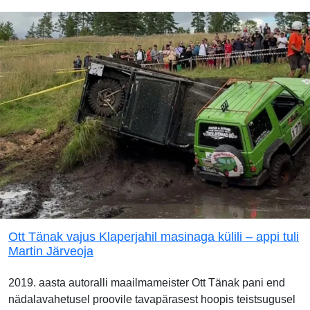
Ott Tänak vajus Klaperjahil masinaga külili – appi tuli
Martin Järveoja
2019. aasta autoralli maailmameister Ott Tänak pani end
nädalavahetusel proovile tavapärasest hoopis teistsugusel