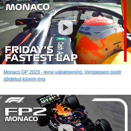
Monaco GP 2023 - teine vabatreening, Verstappeni poolt
sõidetud kiireim ring