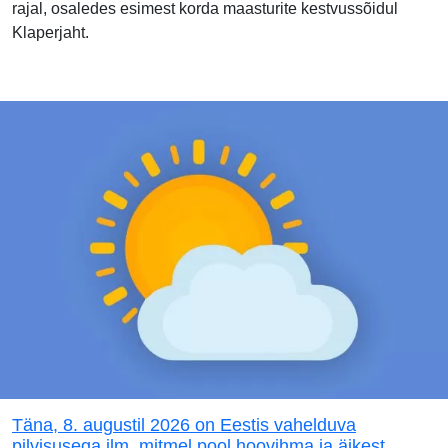
rajal, osaledes esimest korda maasturite kestvussõidul
Klaperjaht.
Täna, 8. augustil 2026 on Eestis vahelduva
pilvisusega ilm, mitmel pool hoovihma ja äikest