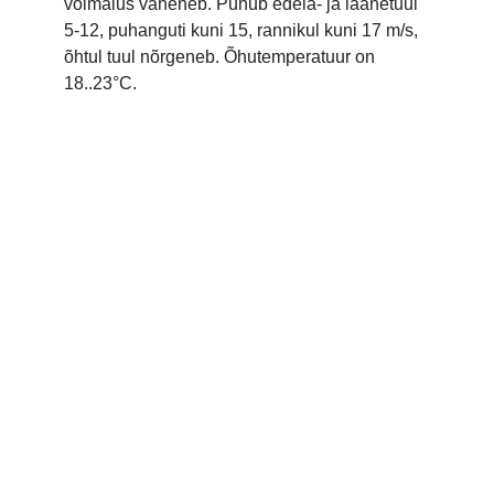
võimalus väheneb. Puhub edela- ja läänetuul
5-12, puhanguti kuni 15, rannikul kuni 17 m/s,
õhtul tuul nõrgeneb. Õhutemperatuur on
18..23°C.