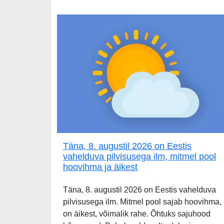
Täna, 8. augustil 2026 on Eestis
vahelduva pilvisusega ilm, mitmel pool
hoovihma ja äikest
Täna, 8. augustil 2026 on Eestis vahelduva
pilvisusega ilm. Mitmel pool sajab hoovihma,
on äikest, võimalik rahe. Õhtuks sajuhood