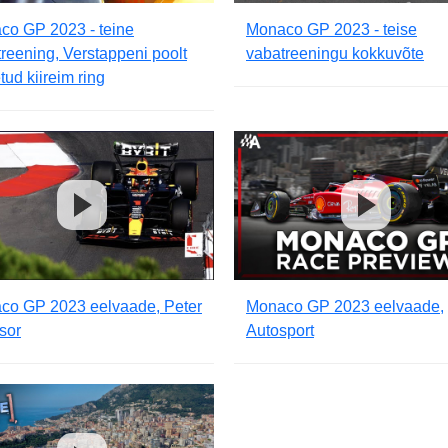
co GP 2023 - teine
Monaco GP 2023 - teise
reening, Verstappeni poolt
vabatreeningu kokkuvõte
tud kiireim ring
co GP 2023 eelvaade, Peter
Monaco GP 2023 eelvaade,
sor
Autosport