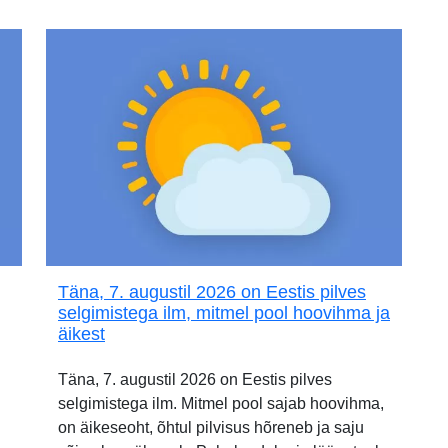
Täna, 7. augustil 2026 on Eestis pilves
selgimistega ilm, mitmel pool hoovihma ja
äikest
Täna, 7. augustil 2026 on Eestis pilves
selgimistega ilm. Mitmel pool sajab hoovihma,
on äikeseoht, õhtul pilvisus hõreneb ja saju