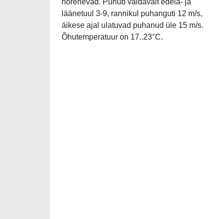
hõrenevad. Puhub valdavalt edela- ja
läänetuul 3-9, rannikul puhanguti 12 m/s,
äikese ajal ulatuvad puhanud üle 15 m/s.
Õhutemperatuur on 17..23°C.