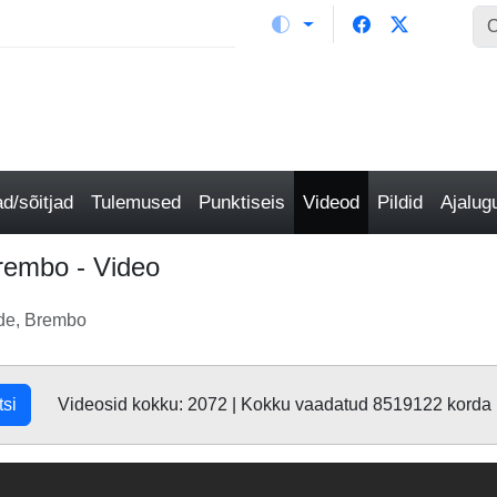
/sõitjad
Tulemused
Punktiseis
Videod
Pildid
Ajalu
rembo - Video
de, Brembo
tsi
Videosid kokku: 2072 | Kokku vaadatud 8519122 korda