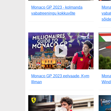
Monaco GP 2023 - kolmanda
Mona
vabatreeningu kokkuvõte
vabat
sõide
Monaco GP 2023 eelvaade, Kym
Mona
Illman
Wind