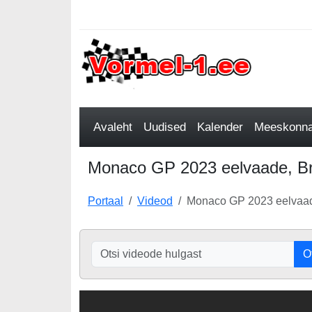
Avaleht
Uudised
Kalender
Meeskonnad
Monaco GP 2023 eelvaade, B
Portaal
Videod
Monaco GP 2023 eelvaa
O