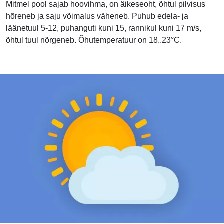
Mitmel pool sajab hoovihma, on äikeseoht, õhtul pilvisus
hõreneb ja saju võimalus väheneb. Puhub edela- ja
läänetuul 5-12, puhanguti kuni 15, rannikul kuni 17 m/s,
õhtul tuul nõrgeneb. Õhutemperatuur on 18..23°C.