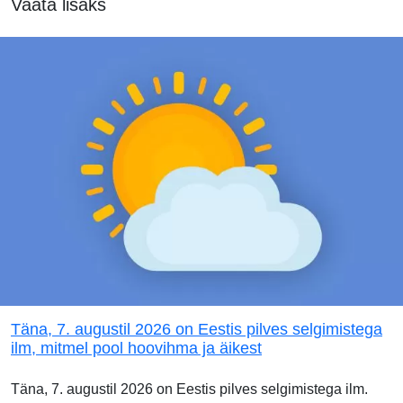
Vaata lisaks
Täna, 7. augustil 2026 on Eestis pilves selgimistega
ilm, mitmel pool hoovihma ja äikest
Täna, 7. augustil 2026 on Eestis pilves selgimistega ilm.