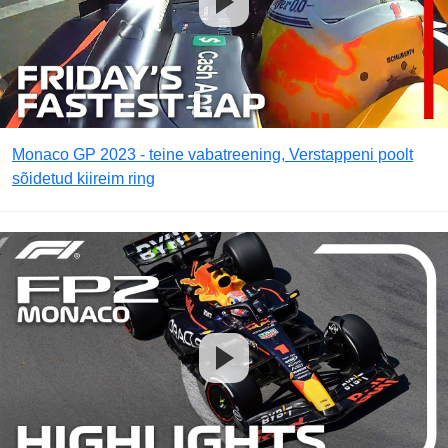
Monaco GP 2023 - teine vabatreening, Verstappeni poolt
sõidetud kiireim ring