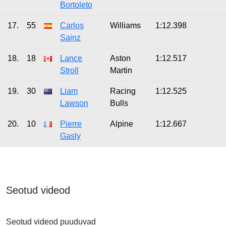
Bortoleto
17.
55
Carlos
Williams
1:12.398
Sainz
18.
18
Lance
Aston
1:12.517
Stroll
Martin
19.
30
Liam
Racing
1:12.525
Lawson
Bulls
20.
10
Pierre
Alpine
1:12.667
Gasly
Seotud videod
Seotud videod puuduvad