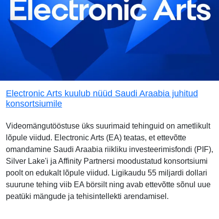
Electronic Arts kuulub nüüd Saudi Araabia juhitud
konsortsiumile
Videomängutööstuse üks suurimaid tehinguid on ametlikult
lõpule viidud. Electronic Arts (EA) teatas, et ettevõtte
omandamine Saudi Araabia riikliku investeerimisfondi (PIF),
Silver Lake'i ja Affinity Partnersi moodustatud konsortsiumi
poolt on edukalt lõpule viidud. Ligikaudu 55 miljardi dollari
suurune tehing viib EA börsilt ning avab ettevõtte sõnul uue
peatüki mängude ja tehisintellekti arendamisel.