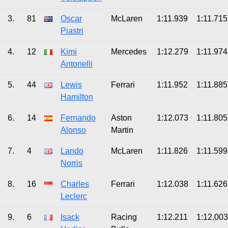
3.
81
Oscar
McLaren
1:11.939
1:11.715
Piastri
4.
12
Kimi
Mercedes
1:12.279
1:11.974
Antonelli
5.
44
Lewis
Ferrari
1:11.952
1:11.885
Hamilton
6.
14
Fernando
Aston
1:12.073
1:11.805
Alonso
Martin
7.
4
Lando
McLaren
1:11.826
1:11.599
Norris
8.
16
Charles
Ferrari
1:12.038
1:11.626
Leclerc
9.
6
Isack
Racing
1:12.211
1:12.003