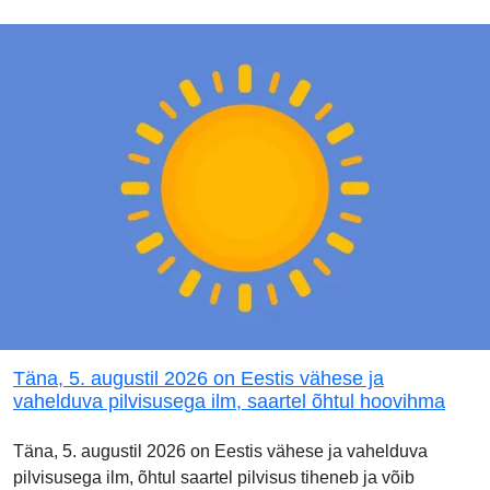
Täna, 5. augustil 2026 on Eestis vähese ja
vahelduva pilvisusega ilm, saartel õhtul hoovihma
Täna, 5. augustil 2026 on Eestis vähese ja vahelduva
pilvisusega ilm, õhtul saartel pilvisus tiheneb ja võib