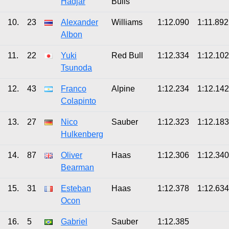
Hadjar
Bulls
10.
23
Alexander
Williams
1:12.090
1:11.892
Albon
11.
22
Yuki
Red Bull
1:12.334
1:12.102
Tsunoda
12.
43
Franco
Alpine
1:12.234
1:12.142
Colapinto
13.
27
Nico
Sauber
1:12.323
1:12.183
Hulkenberg
14.
87
Oliver
Haas
1:12.306
1:12.340
Bearman
15.
31
Esteban
Haas
1:12.378
1:12.634
Ocon
16.
5
Gabriel
Sauber
1:12.385