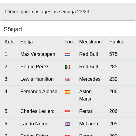
Üldine paremusjärjestus seisuga 23/23
Sõitjad
Koht
Sõitja
Riik
Meeskond
Punkte
1.
Max Verstappen
Red Bull
575
2.
Sergio Perez
Red Bull
285
3.
Lewis Hamilton
Mercedes
232
4.
Fernando Alonso
Aston
206
Martin
5.
Charles Leclerc
Ferrari
206
6.
Lando Norris
McLaren
205