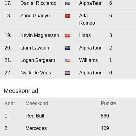
17.
Daniel Ricciardo
AlphaTauri
6
18.
Zhou Guanyu
Alfa
6
Romeo
19.
Kevin Magnussen
Haas
3
20.
Liam Lawson
AlphaTauri
2
21.
Logan Sargeant
Williams
1
22.
Nyck De Vries
AlphaTauri
0
Meeskonnad
Koht
Meeskond
Punkte
1.
Red Bull
860
2.
Mercedes
409