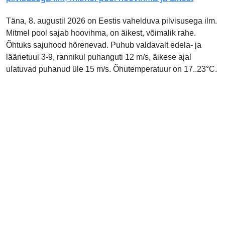
Täna, 8. augustil 2026 on Eestis vahelduva pilvisusega ilm.
Mitmel pool sajab hoovihma, on äikest, võimalik rahe.
Õhtuks sajuhood hõrenevad. Puhub valdavalt edela- ja
läänetuul 3-9, rannikul puhanguti 12 m/s, äikese ajal
ulatuvad puhanud üle 15 m/s. Õhutemperatuur on 17..23°C.