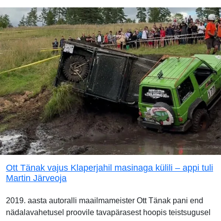
Ott Tänak vajus Klaperjahil masinaga külili – appi tuli
Martin Järveoja
2019. aasta autoralli maailmameister Ott Tänak pani end
nädalavahetusel proovile tavapärasest hoopis teistsugusel