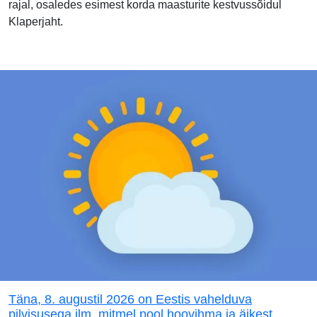
rajal, osaledes esimest korda maasturite kestvussõidul
Klaperjaht.
Täna, 8. augustil 2026 on Eestis vahelduva
pilvisusega ilm, mitmel pool hoovihma ja äikest