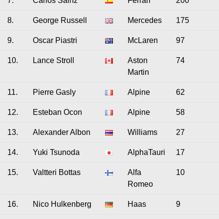
7.
Carlos Sainz
Ferrari
200
8.
George Russell
Mercedes
175
9.
Oscar Piastri
McLaren
97
10.
Lance Stroll
Aston
74
Martin
11.
Pierre Gasly
Alpine
62
12.
Esteban Ocon
Alpine
58
13.
Alexander Albon
Williams
27
14.
Yuki Tsunoda
AlphaTauri
17
15.
Valtteri Bottas
Alfa
10
Romeo
16.
Nico Hulkenberg
Haas
9