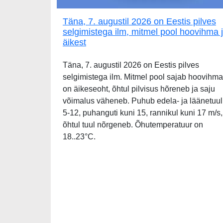
Täna, 7. augustil 2026 on Eestis pilves
selgimistega ilm, mitmel pool hoovihma 
äikest
Täna, 7. augustil 2026 on Eestis pilves
selgimistega ilm. Mitmel pool sajab hoovihma
on äikeseoht, õhtul pilvisus hõreneb ja saju
võimalus väheneb. Puhub edela- ja läänetuul
5-12, puhanguti kuni 15, rannikul kuni 17 m/s,
õhtul tuul nõrgeneb. Õhutemperatuur on
18..23°C.