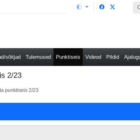
/sõitjad
Tulemused
Punktiseis
Videod
Pildid
Ajalu
is 2/23
a punktiseis 2/23