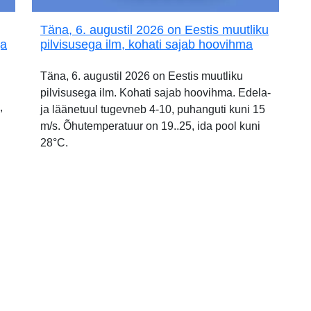
Täna, 6. augustil 2026 on Eestis muutliku
ja
pilvisusega ilm, kohati sajab hoovihma
Täna, 6. augustil 2026 on Eestis muutliku
pilvisusega ilm. Kohati sajab hoovihma. Edela-
,
ja läänetuul tugevneb 4-10, puhanguti kuni 15
m/s. Õhutemperatuur on 19..25, ida pool kuni
28°C.