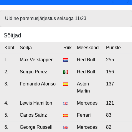
Üldine paremusjärjestus seisuga 11/23
Sõitjad
Koht
Sõitja
Riik
Meeskond
Punkte
1.
Max Verstappen
Red Bull
255
2.
Sergio Perez
Red Bull
156
3.
Fernando Alonso
Aston
137
Martin
4.
Lewis Hamilton
Mercedes
121
5.
Carlos Sainz
Ferrari
83
6.
George Russell
Mercedes
82