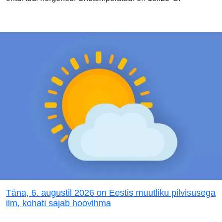
Täna, 6. augustil 2026 on Eestis muutliku pilvisusega
ilm, kohati sajab hoovihma