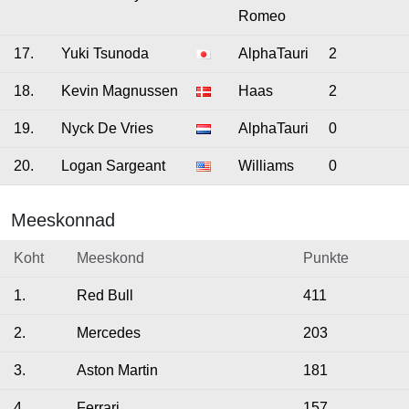
Romeo
17.
Yuki Tsunoda
AlphaTauri
2
18.
Kevin Magnussen
Haas
2
19.
Nyck De Vries
AlphaTauri
0
20.
Logan Sargeant
Williams
0
Meeskonnad
Koht
Meeskond
Punkte
1.
Red Bull
411
2.
Mercedes
203
3.
Aston Martin
181
4.
Ferrari
157