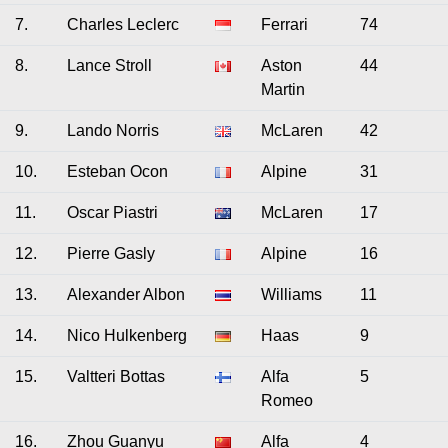
7.
Charles Leclerc
Ferrari
74
8.
Lance Stroll
Aston
44
Martin
9.
Lando Norris
McLaren
42
10.
Esteban Ocon
Alpine
31
11.
Oscar Piastri
McLaren
17
12.
Pierre Gasly
Alpine
16
13.
Alexander Albon
Williams
11
14.
Nico Hulkenberg
Haas
9
15.
Valtteri Bottas
Alfa
5
Romeo
16.
Zhou Guanyu
Alfa
4