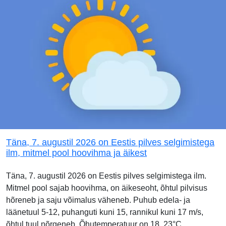
Täna, 7. augustil 2026 on Eestis pilves selgimistega
ilm, mitmel pool hoovihma ja äikest
Täna, 7. augustil 2026 on Eestis pilves selgimistega ilm.
Mitmel pool sajab hoovihma, on äikeseoht, õhtul pilvisus
hõreneb ja saju võimalus väheneb. Puhub edela- ja
läänetuul 5-12, puhanguti kuni 15, rannikul kuni 17 m/s,
õhtul tuul nõrgeneb. Õhutemperatuur on 18..23°C.