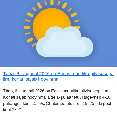
Täna, 6. augustil 2026 on Eestis muutliku pilvisusega
ilm, kohati sajab hoovihma
Täna, 6. augustil 2026 on Eestis muutliku pilvisusega ilm.
Kohati sajab hoovihma. Edela- ja läänetuul tugevneb 4-10,
puhanguti kuni 15 m/s. Õhutemperatuur on 19..25, ida pool
kuni 28°C.