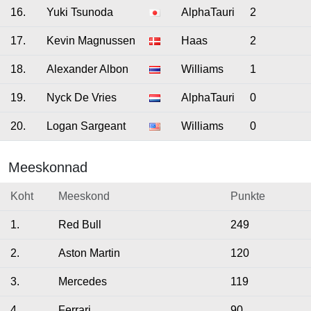
16.
Yuki Tsunoda
AlphaTauri
2
17.
Kevin Magnussen
Haas
2
18.
Alexander Albon
Williams
1
19.
Nyck De Vries
AlphaTauri
0
20.
Logan Sargeant
Williams
0
Meeskonnad
Koht
Meeskond
Punkte
1.
Red Bull
249
2.
Aston Martin
120
3.
Mercedes
119
4.
Ferrari
90