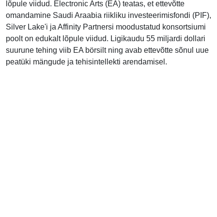
lõpule viidud. Electronic Arts (EA) teatas, et ettevõtte
omandamine Saudi Araabia riikliku investeerimisfondi (PIF),
Silver Lake'i ja Affinity Partnersi moodustatud konsortsiumi
poolt on edukalt lõpule viidud. Ligikaudu 55 miljardi dollari
suurune tehing viib EA börsilt ning avab ettevõtte sõnul uue
peatüki mängude ja tehisintellekti arendamisel.