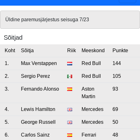
Üldine paremusjärjestus seisuga 7/23
Sõitjad
Koht
Sõitja
Riik
Meeskond
Punkte
1.
Max Verstappen
Red Bull
144
2.
Sergio Perez
Red Bull
105
3.
Fernando Alonso
Aston
93
Martin
4.
Lewis Hamilton
Mercedes
69
5.
George Russell
Mercedes
50
6.
Carlos Sainz
Ferrari
48