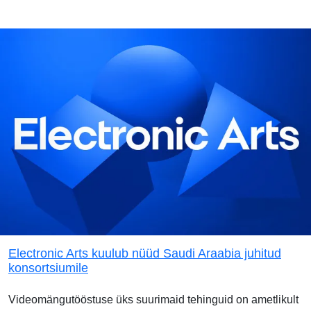
Electronic Arts kuulub nüüd Saudi Araabia juhitud
konsortsiumile
Videomängutööstuse üks suurimaid tehinguid on ametlikult