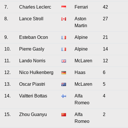
7.
Charles Leclerc
Ferrari
42
8.
Lance Stroll
Aston
27
Martin
9.
Esteban Ocon
Alpine
21
10.
Pierre Gasly
Alpine
14
11.
Lando Norris
McLaren
12
12.
Nico Hulkenberg
Haas
6
13.
Oscar Piastri
McLaren
5
14.
Valtteri Bottas
Alfa
4
Romeo
15.
Zhou Guanyu
Alfa
2
Romeo