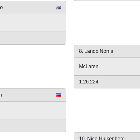
do
8. Lando Norris
McLaren
1:26.224
n
10. Nico Hulkenberg