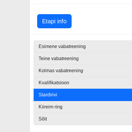
Suurbritannia GP 2019
Etapi info
Esimene vabatreening
Teine vabatreening
Kolmas vabatreening
Kvalifikatsioon
Stardirivi
Kiireim ring
Sõit