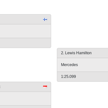
2. Lewis Hamilton
Mercedes
1:25.099
c