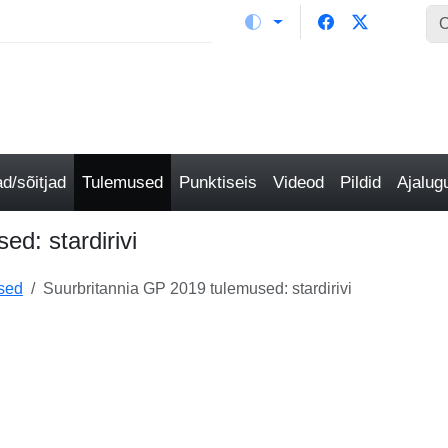
/sõitjad
Tulemused
Punktiseis
Videod
Pildid
Ajalu
d: stardirivi
sed
Suurbritannia GP 2019 tulemused: stardirivi