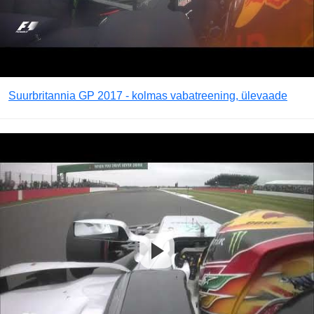
Suurbritannia GP 2017 - kolmas vabatreening, ülevaade