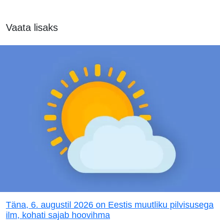
Vaata lisaks
Täna, 6. augustil 2026 on Eestis muutliku pilvisusega
ilm, kohati sajab hoovihma