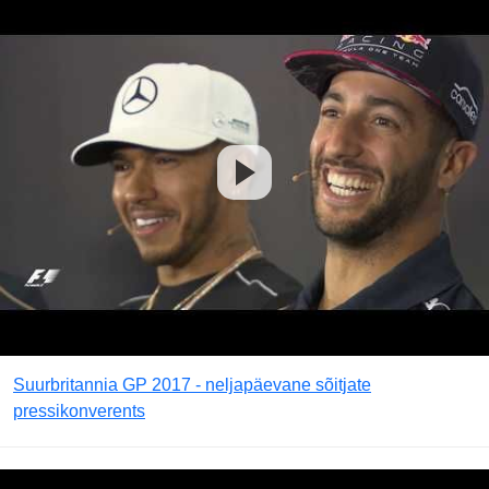
Suurbritannia GP 2017 - neljapäevane sõitjate
pressikonverents