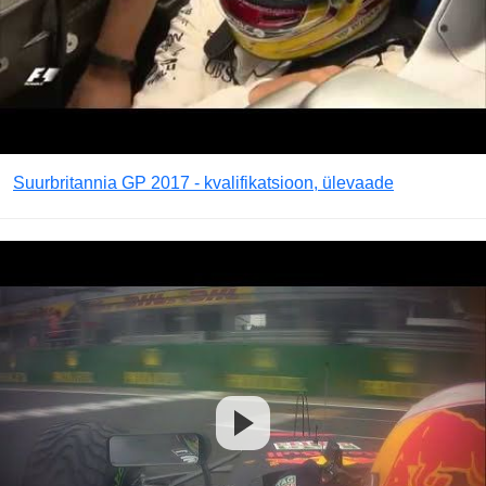
Suurbritannia GP 2017 - kvalifikatsioon, ülevaade