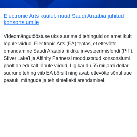
Electronic Arts kuulub nüüd Saudi Araabia juhitud
konsortsiumile
Videomängutööstuse üks suurimaid tehinguid on ametlikult
lõpule viidud. Electronic Arts (EA) teatas, et ettevõtte
omandamine Saudi Araabia riikliku investeerimisfondi (PIF),
Silver Lake'i ja Affinity Partnersi moodustatud konsortsiumi
poolt on edukalt lõpule viidud. Ligikaudu 55 miljardi dollari
suurune tehing viib EA börsilt ning avab ettevõtte sõnul uue
peatüki mängude ja tehisintellekti arendamisel.