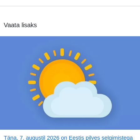
Vaata lisaks
Täna, 7. augustil 2026 on Eestis pilves selgimistega