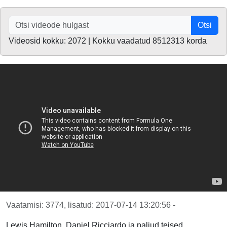
Otsi
Videosid kokku: 2072 | Kokku vaadatud 8512313 korda
Vaatamisi: 3774, lisatud: 2017-07-14 13:20:56 -
Lewis Hamilton, Daniel Ricciardo ja paljud teised