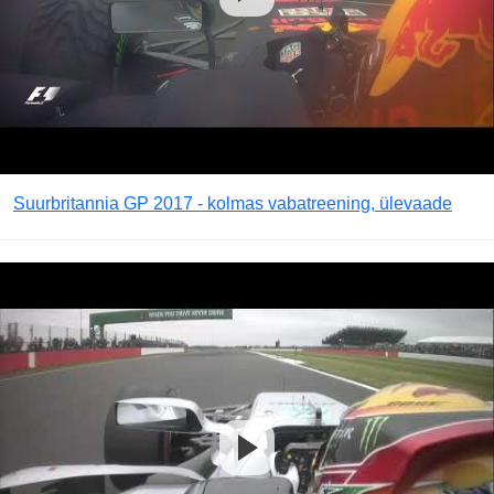
Suurbritannia GP 2017 - kolmas vabatreening, ülevaade