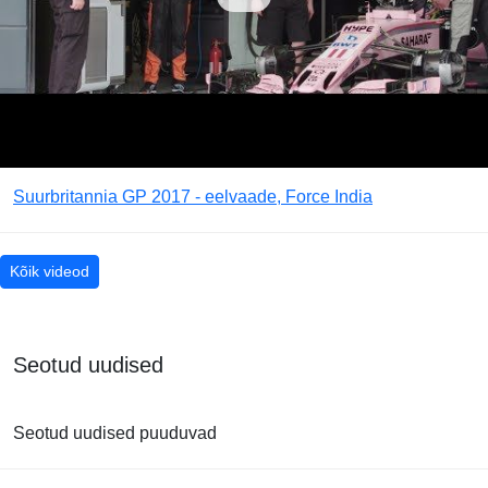
Suurbritannia GP 2017 - eelvaade, Force India
Kõik videod
Seotud uudised
Seotud uudised puuduvad