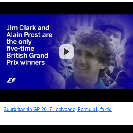
Suurbritannia GP 2017 - eelvaade, Formula1, faktid