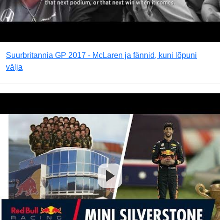
Suurbritannia GP 2017 - McLaren ja fännid, kuni lõpuni
välja