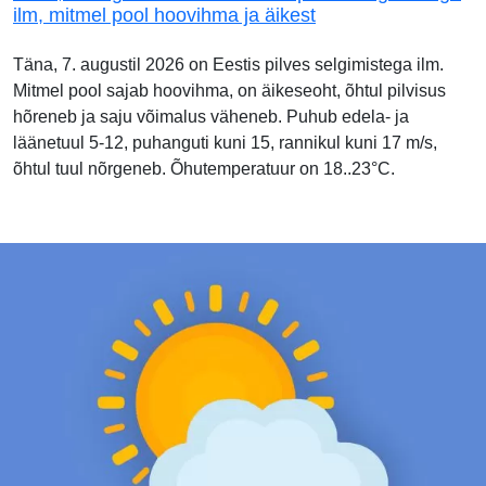
ilm, mitmel pool hoovihma ja äikest
Täna, 7. augustil 2026 on Eestis pilves selgimistega ilm.
Mitmel pool sajab hoovihma, on äikeseoht, õhtul pilvisus
hõreneb ja saju võimalus väheneb. Puhub edela- ja
läänetuul 5-12, puhanguti kuni 15, rannikul kuni 17 m/s,
õhtul tuul nõrgeneb. Õhutemperatuur on 18..23°C.