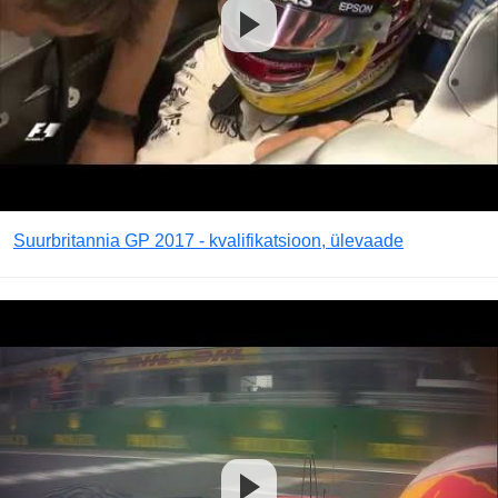
Suurbritannia GP 2017 - kvalifikatsioon, ülevaade