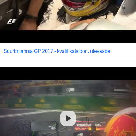
Suurbritannia GP 2017 - kvalifikatsioon, ülevaade