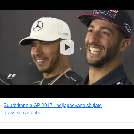
Suurbritannia GP 2017 - neljapäevane sõitjate
pressikonverents