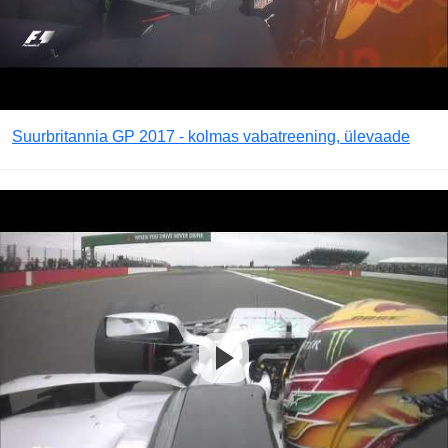
Suurbritannia GP 2017 - kolmas vabatreening, ülevaade