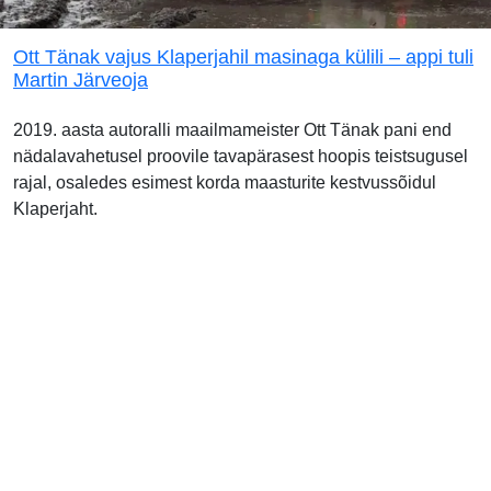
Ott Tänak vajus Klaperjahil masinaga külili – appi tuli
Martin Järveoja
2019. aasta autoralli maailmameister Ott Tänak pani end
nädalavahetusel proovile tavapärasest hoopis teistsugusel
rajal, osaledes esimest korda maasturite kestvussõidul
Klaperjaht.