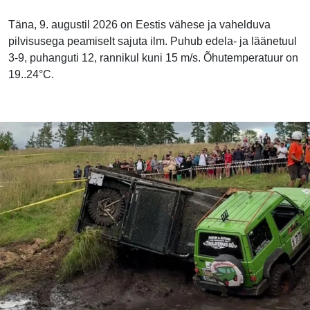
Täna, 9. augustil 2026 on Eestis vähese ja vahelduva
pilvisusega peamiselt sajuta ilm. Puhub edela- ja läänetuul
3-9, puhanguti 12, rannikul kuni 15 m/s. Õhutemperatuur on
19..24°C.