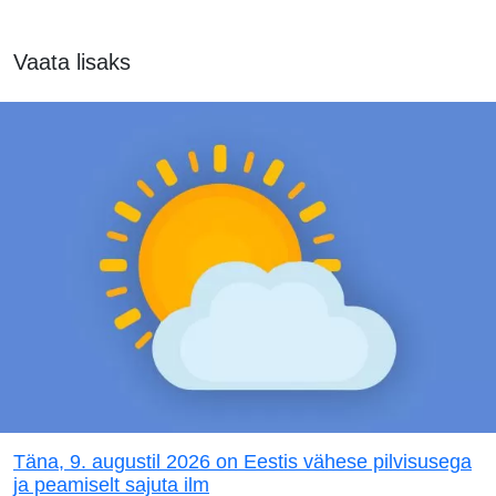
Vaata lisaks
Täna, 9. augustil 2026 on Eestis vähese pilvisusega
ja peamiselt sajuta ilm