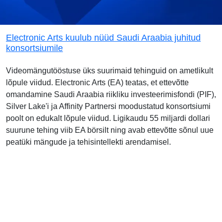
Electronic Arts kuulub nüüd Saudi Araabia juhitud
konsortsiumile
Videomängutööstuse üks suurimaid tehinguid on ametlikult
lõpule viidud. Electronic Arts (EA) teatas, et ettevõtte
omandamine Saudi Araabia riikliku investeerimisfondi (PIF),
Silver Lake'i ja Affinity Partnersi moodustatud konsortsiumi
poolt on edukalt lõpule viidud. Ligikaudu 55 miljardi dollari
suurune tehing viib EA börsilt ning avab ettevõtte sõnul uue
peatüki mängude ja tehisintellekti arendamisel.