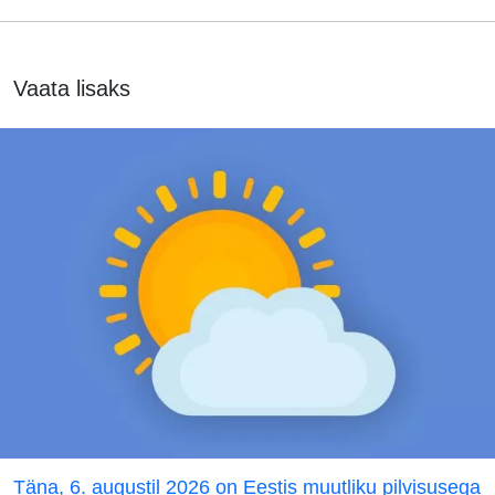
Vaata lisaks
Täna, 6. augustil 2026 on Eestis muutliku pilvisusega