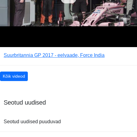
Suurbritannia GP 2017 - eelvaade, Force India
Kõik videod
Seotud uudised
Seotud uudised puuduvad