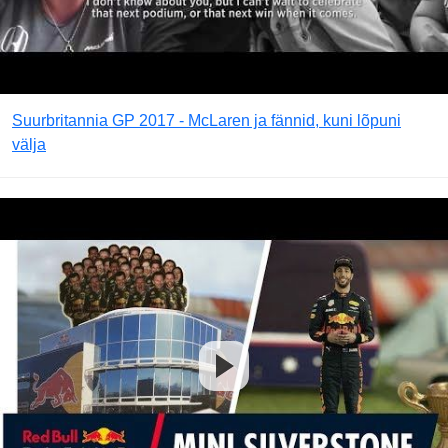
Suurbritannia GP 2017 - McLaren ja fännid, kuni lõpuni
välja