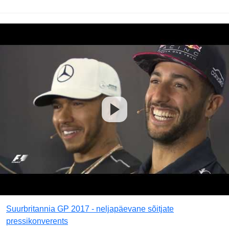
Suurbritannia GP 2017 - neljapäevane sõitjate
pressikonverents