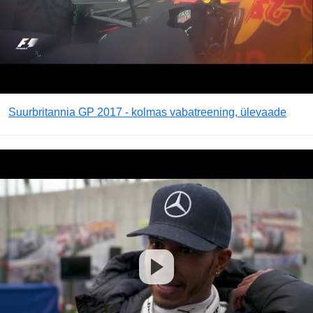
Suurbritannia GP 2017 - kolmas vabatreening, ülevaade