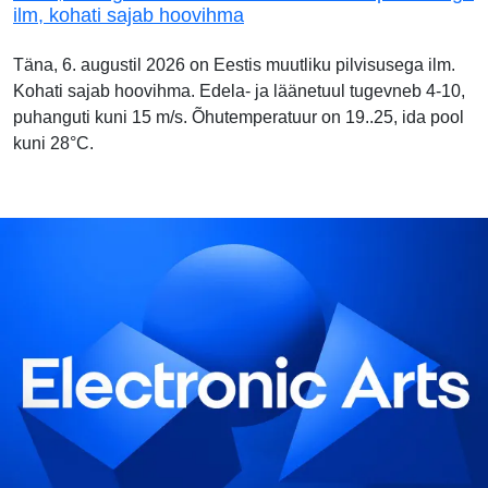
ilm, kohati sajab hoovihma
Täna, 6. augustil 2026 on Eestis muutliku pilvisusega ilm.
Kohati sajab hoovihma. Edela- ja läänetuul tugevneb 4-10,
puhanguti kuni 15 m/s. Õhutemperatuur on 19..25, ida pool
kuni 28°C.