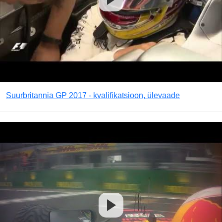
Suurbritannia GP 2017 - kvalifikatsioon, ülevaade