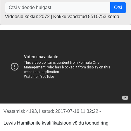
Otsi
Videosid kokku: 2072 | Kokku vaadatud 8510753 korda
Vaatamisi: 4193, lisatud: 2017-07-16 11:32:22 -
Lewis Hamiltonile kvalifikatsioonivõidu toonud ring