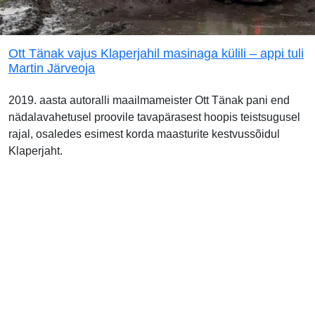
Ott Tänak vajus Klaperjahil masinaga külili – appi tuli
Martin Järveoja
2019. aasta autoralli maailmameister Ott Tänak pani end
nädalavahetusel proovile tavapärasest hoopis teistsugusel
rajal, osaledes esimest korda maasturite kestvussõidul
Klaperjaht.