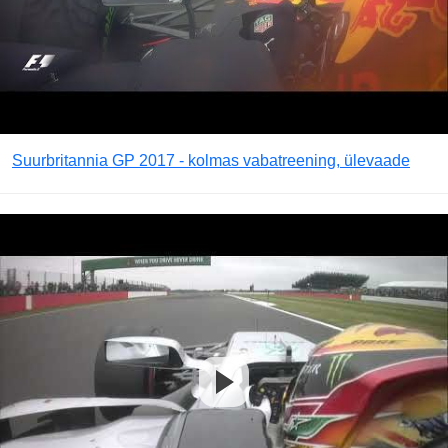
Suurbritannia GP 2017 - kolmas vabatreening, ülevaade