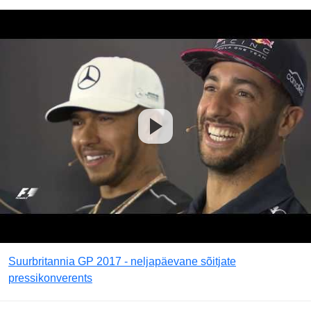
Suurbritannia GP 2017 - neljapäevane sõitjate
pressikonverents