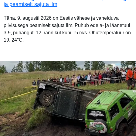
ja peamiselt sajuta ilm
Täna, 9. augustil 2026 on Eestis vähese ja vahelduva
pilvisusega peamiselt sajuta ilm. Puhub edela- ja läänetuul
3-9, puhanguti 12, rannikul kuni 15 m/s. Õhutemperatuur on
19..24°C.