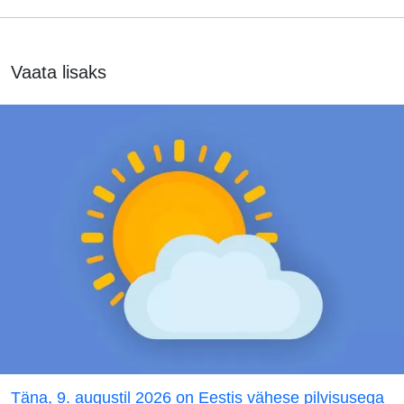
Vaata lisaks
Täna, 9. augustil 2026 on Eestis vähese pilvisusega