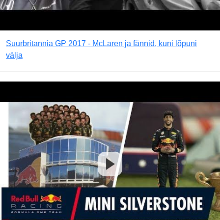
Suurbritannia GP 2017 - McLaren ja fännid, kuni lõpuni
välja