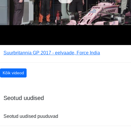
Suurbritannia GP 2017 - eelvaade, Force India
Kõik videod
Seotud uudised
Seotud uudised puuduvad