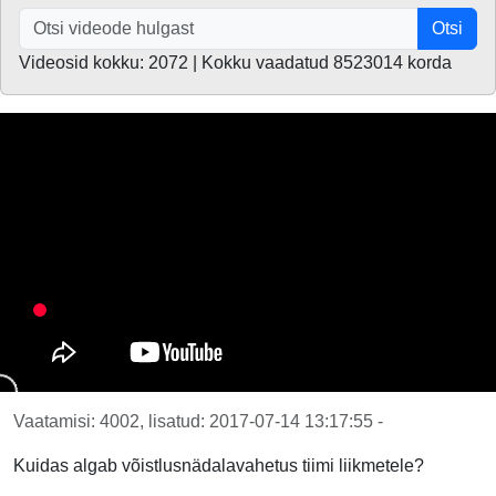
Otsi
Videosid kokku: 2072 | Kokku vaadatud 8523014 korda
Vaatamisi: 4002, lisatud: 2017-07-14 13:17:55 -
Kuidas algab võistlusnädalavahetus tiimi liikmetele?