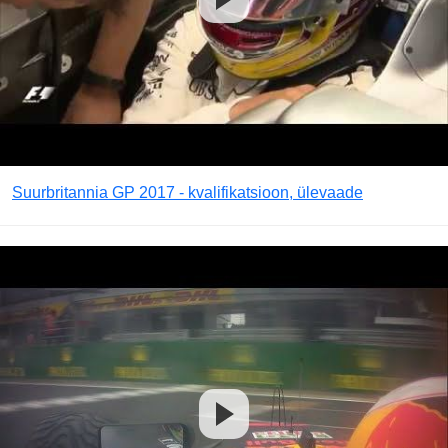
Suurbritannia GP 2017 - kvalifikatsioon, ülevaade