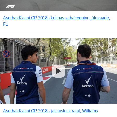
Aserbaidžaani GP 2018 - kolmas vabatreening, ülevaade,
F1
Aserbaidžaani GP 2018 - jalutuskäik rajal, Williams