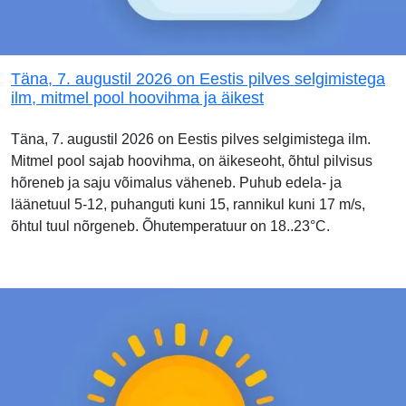
Täna, 7. augustil 2026 on Eestis pilves selgimistega
ilm, mitmel pool hoovihma ja äikest
Täna, 7. augustil 2026 on Eestis pilves selgimistega ilm.
Mitmel pool sajab hoovihma, on äikeseoht, õhtul pilvisus
hõreneb ja saju võimalus väheneb. Puhub edela- ja
läänetuul 5-12, puhanguti kuni 15, rannikul kuni 17 m/s,
õhtul tuul nõrgeneb. Õhutemperatuur on 18..23°C.