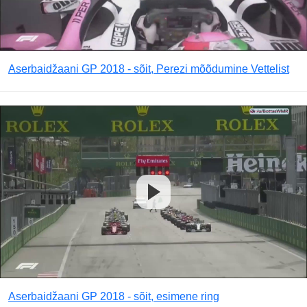
Aserbaidžaani GP 2018 - sõit, Perezi mõõdumine Vettelist
Aserbaidžaani GP 2018 - sõit, esimene ring