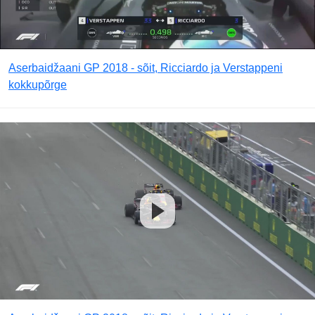
Aserbaidžaani GP 2018 - sõit, Ricciardo ja Verstappeni
kokkupõrge