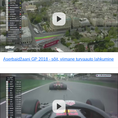
Aserbaidžaani GP 2018 - sõit, viimane turvaauto lahkumine