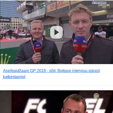
Aserbaidžaani GP 2018 - sõit, Bottase intervjuu pärast
katkestamist