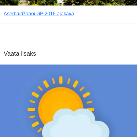
Aserbaidžaani GP 2018 ajakava
Vaata lisaks