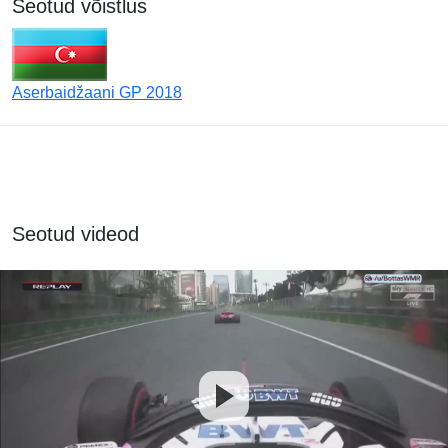
Seotud võistlus
Aserbaidžaani GP 2018
Seotud videod