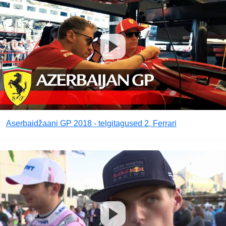
Aserbaidžaani GP 2018 - telgitagused 2, Ferrari