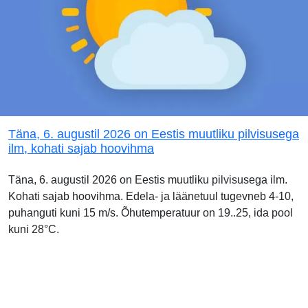
Täna, 6. augustil 2026 on Eestis muutliku pilvisusega
ilm, kohati sajab hoovihma
Täna, 6. augustil 2026 on Eestis muutliku pilvisusega ilm.
Kohati sajab hoovihma. Edela- ja läänetuul tugevneb 4-10,
puhanguti kuni 15 m/s. Õhutemperatuur on 19..25, ida pool
kuni 28°C.