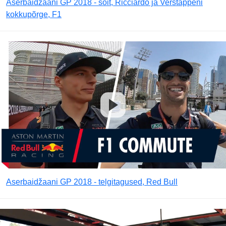
Aserbaidžaani GP 2018 - sõit, Ricciardo ja Verstappeni
kokkupõrge, F1
Aserbaidžaani GP 2018 - telgitagused, Red Bull