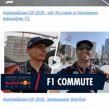
Aserbaidžaani GP 2018 - sõit, Ricciardo ja Verstappeni
kokkupõrge, F1
Aserbaidžaani GP 2018 - telgitagused, Red Bull