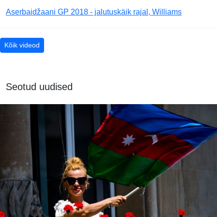
Aserbaidžaani GP 2018 - jalutuskäik rajal, Williams
Kõik videod
Seotud uudised