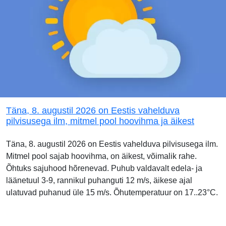
Täna, 8. augustil 2026 on Eestis vahelduva
pilvisusega ilm, mitmel pool hoovihma ja äikest
Täna, 8. augustil 2026 on Eestis vahelduva pilvisusega ilm.
Mitmel pool sajab hoovihma, on äikest, võimalik rahe.
Õhtuks sajuhood hõrenevad. Puhub valdavalt edela- ja
läänetuul 3-9, rannikul puhanguti 12 m/s, äikese ajal
ulatuvad puhanud üle 15 m/s. Õhutemperatuur on 17..23°C.