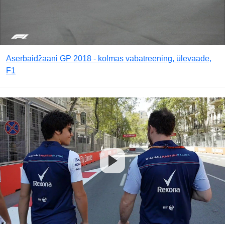
Aserbaidžaani GP 2018 - kolmas vabatreening, ülevaade,
F1