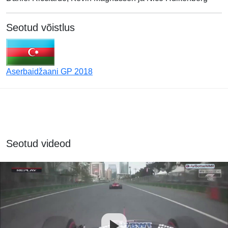
Seotud võistlus
Aserbaidžaani GP 2018
Seotud videod