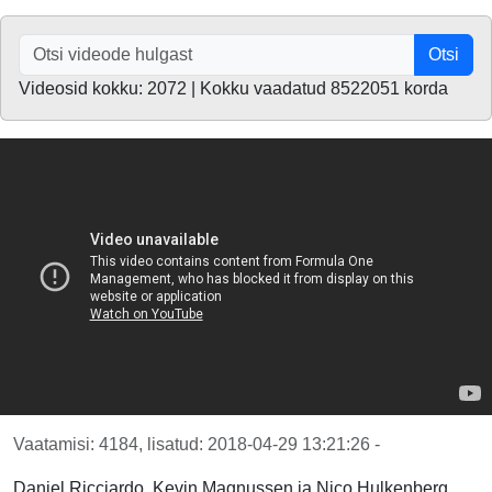
Otsi
Videosid kokku: 2072 | Kokku vaadatud 8522051 korda
Vaatamisi: 4184, lisatud: 2018-04-29 13:21:26 -
Daniel Ricciardo, Kevin Magnussen ja Nico Hulkenberg