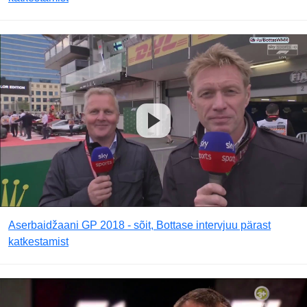
Aserbaidžaani GP 2018 - sõit, Bottase intervjuu pärast
katkestamist