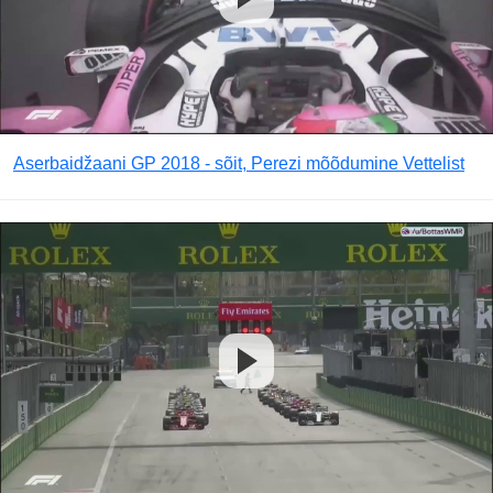
Aserbaidžaani GP 2018 - sõit, Perezi mõõdumine Vettelist