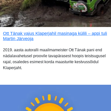
Ott Tänak vajus Klaperjahil masinaga külili – appi tuli
Martin Järveoja
2019. aasta autoralli maailmameister Ott Tänak pani end
nädalavahetusel proovile tavapärasest hoopis teistsugusel
rajal, osaledes esimest korda maasturite kestvussõidul
Klaperjaht.