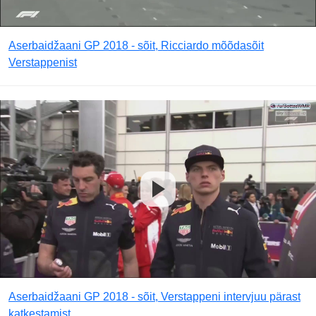
Aserbaidžaani GP 2018 - sõit, Ricciardo mõõdasõit
Verstappenist
Aserbaidžaani GP 2018 - sõit, Verstappeni intervjuu pärast
katkestamist