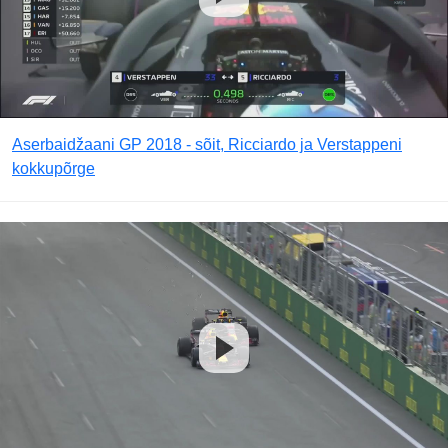
Aserbaidžaani GP 2018 - sõit, Ricciardo ja Verstappeni
kokkupõrge