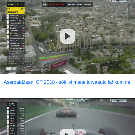
Aserbaidžaani GP 2018 - sõit, viimane turvaauto lahkumine