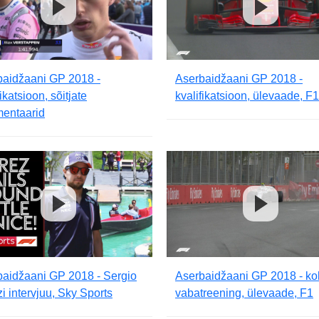
baidžaani GP 2018 -
Aserbaidžaani GP 2018 -
fikatsioon, sõitjate
kvalifikatsioon, ülevaade, F1
entaarid
baidžaani GP 2018 - Sergio
Aserbaidžaani GP 2018 - k
i intervjuu, Sky Sports
vabatreening, ülevaade, F1