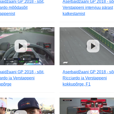
aidžaani GP 2018 - sõit,
Aserbaidžaani GP 2018 - sõi
iardo mõõdasõit
Verstappeni intervjuu pärast
appenist
katkestamist
aidžaani GP 2018 - sõit,
Aserbaidžaani GP 2018 - sõi
ardo ja Verstappeni
Ricciardo ja Verstappeni
upõrge
kokkupõrge, F1