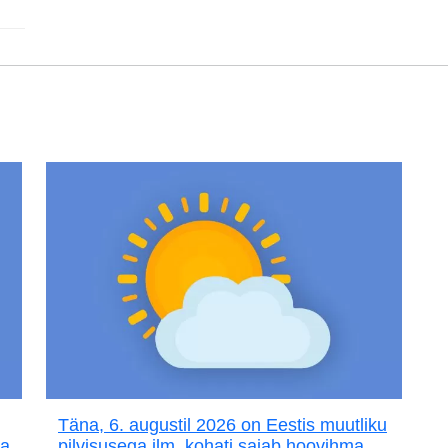
Täna, 6. augustil 2026 on Eestis muutliku
ja
pilvisusega ilm, kohati sajab hoovihma