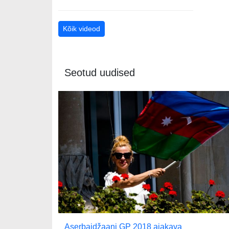
Kõik videod
Seotud uudised
Aserbaidžaani GP 2018 ajakava