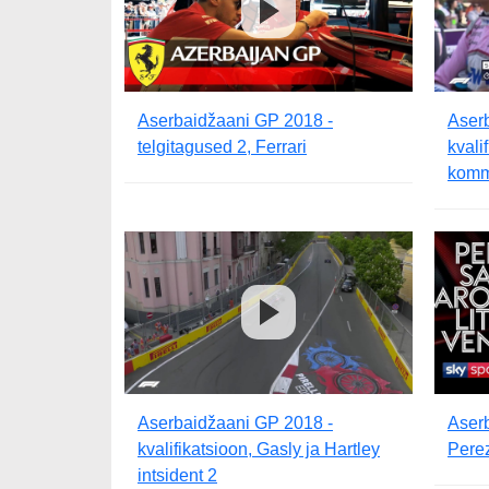
Aserbaidžaani GP 2018 -
Aser
telgitagused 2, Ferrari
kvali
komm
Aserbaidžaani GP 2018 -
Aser
kvalifikatsioon, Gasly ja Hartley
Perez
intsident 2