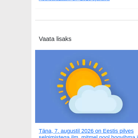
Vaata lisaks
Täna, 7. augustil 2026 on Eestis pilves
selgimistega ilm, mitmel pool hoovihma 