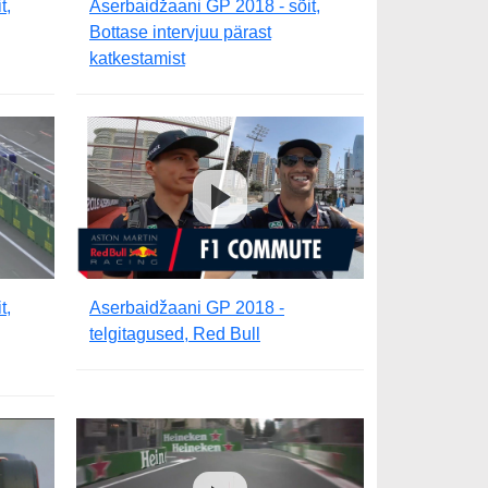
t,
Aserbaidžaani GP 2018 - sõit,
Bottase intervjuu pärast
katkestamist
t,
Aserbaidžaani GP 2018 -
telgitagused, Red Bull