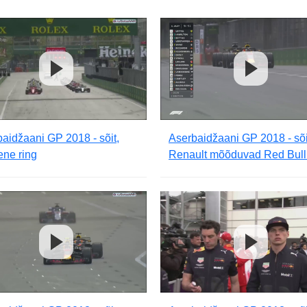
aidžaani GP 2018 - sõit,
Aserbaidžaani GP 2018 - sõi
ene ring
Renault mõõduvad Red Bull