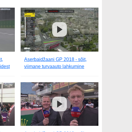
t,
Aserbaidžaani GP 2018 - sõit,
idest
viimane turvaauto lahkumine