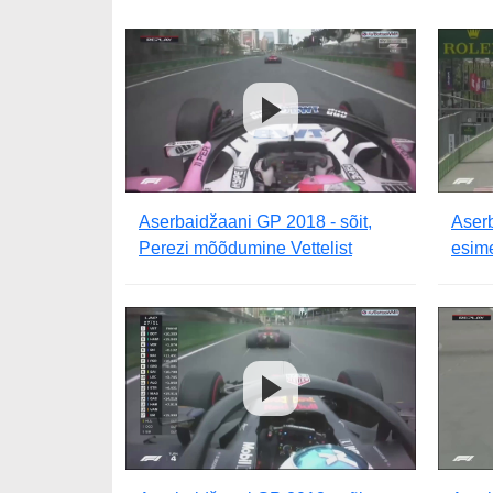
Aserbaidžaani GP 2018 - sõit,
Aserb
Perezi mõõdumine Vettelist
esim