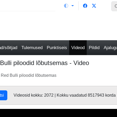
/sõitjad
Tulemused
Punktiseis
Videod
Pildid
Ajalu
ulli piloodid lõbutsemas - Video
Red Bulli piloodid lõbutsemas
tsi
Videosid kokku: 2072 | Kokku vaadatud 8517943 korda