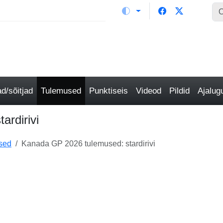
/sõitjad
Tulemused
Punktiseis
Videod
Pildid
Ajalu
ardirivi
sed
Kanada GP 2026 tulemused: stardirivi
i