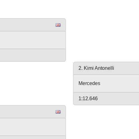
l
2. Kimi Antonelli
Mercedes
1:12.646