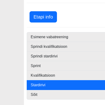
Kanada GP 2026
Etapi info
Esimene vabatreening
Sprindi kvalifikatsioon
Sprindi stardirivi
Sprint
Kvalifikatsioon
Stardirivi
Sõit