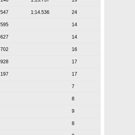
.547
1:14.536
24
.595
14
.627
14
.702
16
.928
17
.197
17
7
8
9
8