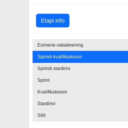
Kanada GP 2026
Etapi info
Esimene vabatreening
Sprindi kvalifikatsioon
Sprindi stardirivi
Sprint
Kvalifikatsioon
Stardirivi
Sõit