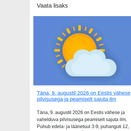
Vaata lisaks
Täna, 9. augustil 2026 on Eestis vähese
pilvisusega ja peamiselt sajuta ilm
Täna, 9. augustil 2026 on Eestis vähese ja
vahelduva pilvisusega peamiselt sajuta ilm.
Puhub edela- ja läänetuul 3-9, puhanguti 12,