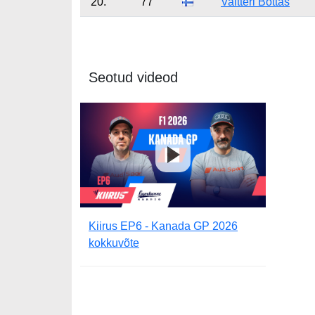
20.
77
Valtteri Bottas
Seotud videod
Kiirus EP6 - Kanada GP 2026
kokkuvõte