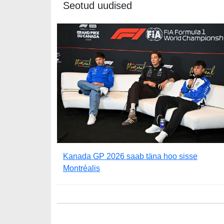
Seotud uudised
Kanada GP 2026 saab täna hoo sisse
Montréalis