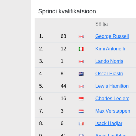
Sprindi kvalifikatsioon
Sõitja
1.
63
George Russell
2.
12
Kimi Antonelli
3.
1
Lando Norris
4.
81
Oscar Piastri
5.
44
Lewis Hamilton
6.
16
Charles Leclerc
7.
3
Max Verstappen
8.
6
Isack Hadjar
9.
41
Arvid Lindblad