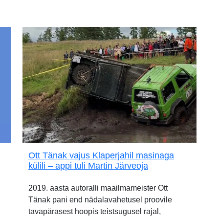
Ott Tänak vajus Klaperjahil masinaga
külili – appi tuli Martin Järveoja
2019. aasta autoralli maailmameister Ott
Tänak pani end nädalavahetusel proovile
tavapärasest hoopis teistsugusel rajal,