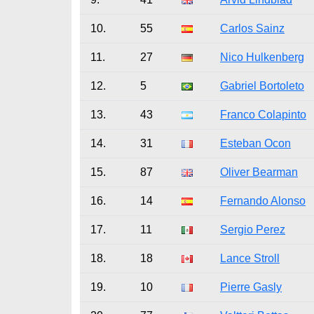
10.
55
Carlos Sainz
11.
27
Nico Hulkenberg
12.
5
Gabriel Bortoleto
13.
43
Franco Colapinto
14.
31
Esteban Ocon
15.
87
Oliver Bearman
16.
14
Fernando Alonso
17.
11
Sergio Perez
18.
18
Lance Stroll
19.
10
Pierre Gasly