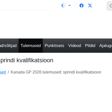
/sõitjad
Tulemused
Punktiseis
Videod
Pildid
Ajalu
indi kvalifikatsioon
sed
Kanada GP 2026 tulemused: sprindi kvalifikatsioon
i