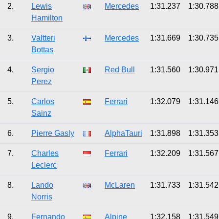
2.
Lewis
Mercedes
1:31.237
1:30.788
Hamilton
3.
Valtteri
Mercedes
1:31.669
1:30.735
Bottas
4.
Sergio
Red Bull
1:31.560
1:30.971
Perez
5.
Carlos
Ferrari
1:32.079
1:31.146
Sainz
6.
Pierre Gasly
AlphaTauri
1:31.898
1:31.353
7.
Charles
Ferrari
1:32.209
1:31.567
Leclerc
8.
Lando
McLaren
1:31.733
1:31.542
Norris
9.
Fernando
Alpine
1:32.158
1:31.549