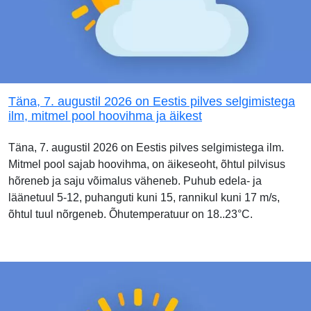
Täna, 7. augustil 2026 on Eestis pilves selgimistega
ilm, mitmel pool hoovihma ja äikest
Täna, 7. augustil 2026 on Eestis pilves selgimistega ilm.
Mitmel pool sajab hoovihma, on äikeseoht, õhtul pilvisus
hõreneb ja saju võimalus väheneb. Puhub edela- ja
läänetuul 5-12, puhanguti kuni 15, rannikul kuni 17 m/s,
õhtul tuul nõrgeneb. Õhutemperatuur on 18..23°C.