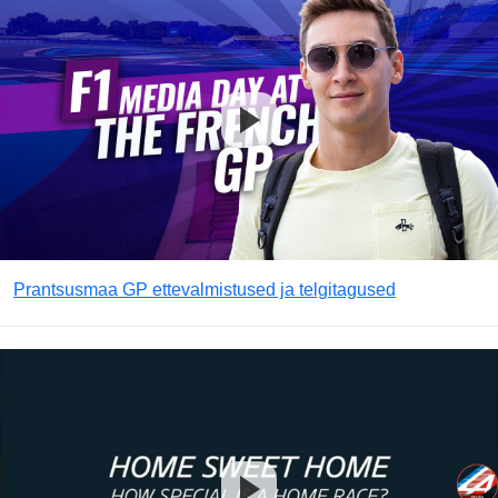
Prantsusmaa GP ettevalmistused ja telgitagused