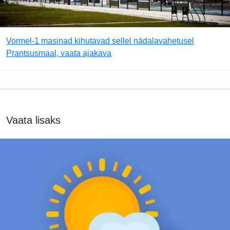
Vormel-1 masinad kihutavad sellel nädalavahetusel
Prantsusmaal, vaata ajakava
Vaata lisaks