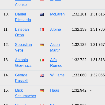
Alonso
10.
Daniel
McLaren
1:32.181
1:31.615
Ricciardo
11.
Esteban
Alpine
1:32.139
1:31.736
Ocon
12.
Sebastian
Aston
1:32.132
1:31.767
Vettel
Martin
13.
Antonio
Alfa
1:32.722
1:31.813
Giovinazzi
Romeo
14.
George
Williams
1:33.060
1:32.065
Russell
15.
Mick
Haas
1:32.942
-
Schumacher