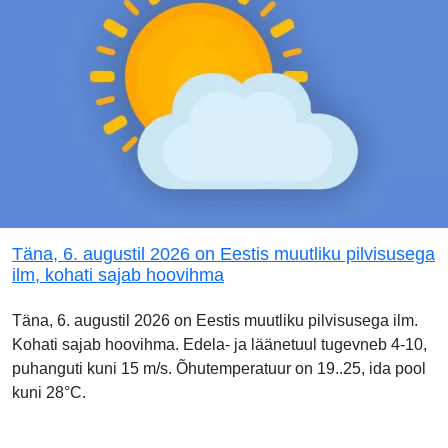
Täna, 6. augustil 2026 on Eestis muutliku pilvisusega
ilm, kohati sajab hoovihma
Täna, 6. augustil 2026 on Eestis muutliku pilvisusega ilm.
Kohati sajab hoovihma. Edela- ja läänetuul tugevneb 4-10,
puhanguti kuni 15 m/s. Õhutemperatuur on 19..25, ida pool
kuni 28°C.