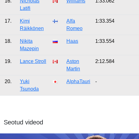
16.
Nicholas
Williams
1:33.062
Latifi
17.
Kimi
Alfa
1:33.354
Räikkönen
Romeo
18.
Nikita
Haas
1:33.554
Mazepin
19.
Lance Stroll
Aston
2:12.584
Martin
20.
Yuki
AlphaTauri
-
Tsunoda
Seotud videod