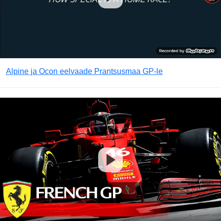
Alpine ja Ocon eelvaade Prantsusmaa GP-le