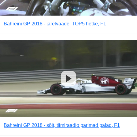
Bahreini GP 2018 - järelvaade, TOP5 hetke, F1
Bahreini GP 2018 - sõit, tiimiraadio parimad palad, F1