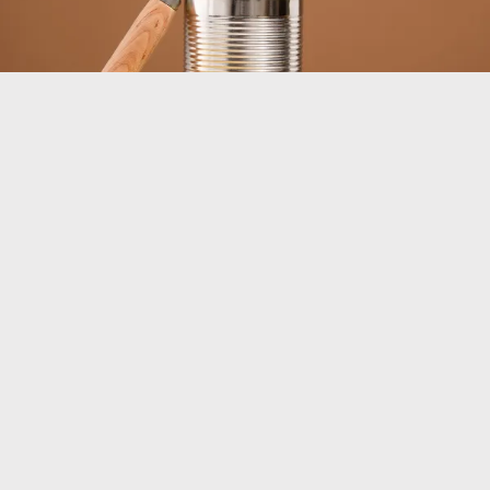
Konservipurk leiutati aastakümneid enne
konserviavajat
Tänapäeval tundub konservipurgi avamine nii lihtne, et
sellele ei pöörata peaaegu mingit tähelepanu. Kasutame
konserviavajat või tõmbame lihtsalt purgi küljes olevast
rõngast ning mõne sekundiga on toit käes. Konservide
ajaloo alguses oli olukord aga hoopis teistsugune –
metallist konservipurk leiutati aastakümneid enne
spetsiaalset konserviavajat.