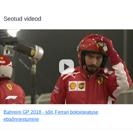
Seotud videod
Bahreini GP 2018 - sõit, Ferrari boksipeatuse
ebaõnnestumine