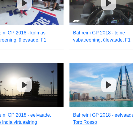
eini GP 2018 - kolmas
Bahreini GP 2018 - teine
reening, ülevaade, F1
vabatreening, ülevaade, F1
ini GP 2018 - eelvaade,
Bahreini GP 2018 - eelvaad
 India virtuaalring
Toro Rosso