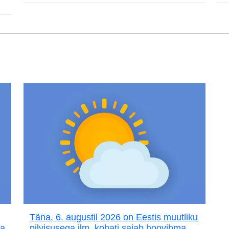
Täna, 6. augustil 2026 on Eestis muutliku
ja
pilvisusega ilm, kohati sajab hoovihma