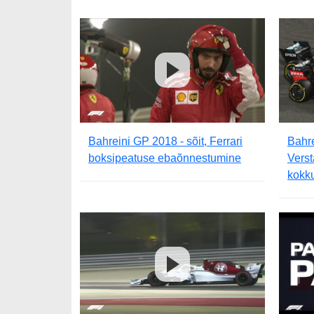
Bahreini GP 2018 - sõit, Ferrari
Bahre
boksipeatuse ebaõnnestumine
Verst
kokk