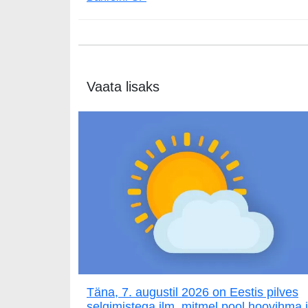
Vaata lisaks
Täna, 7. augustil 2026 on Eestis pilves
selgimistega ilm, mitmel pool hoovihma 