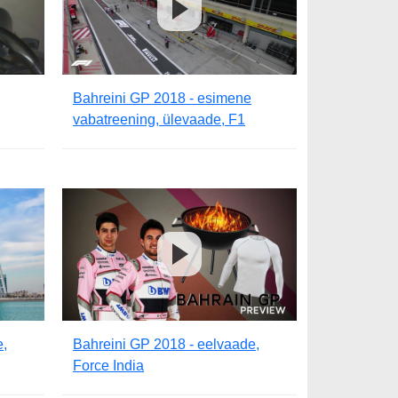
Bahreini GP 2018 - esimene
vabatreening, ülevaade, F1
e,
Bahreini GP 2018 - eelvaade,
Force India