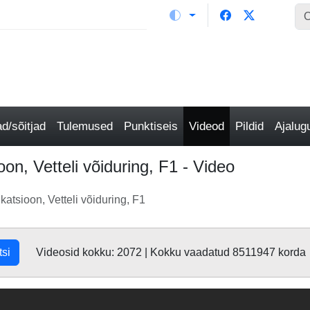
/sõitjad
Tulemused
Punktiseis
Videod
Pildid
Ajalu
oon, Vetteli võiduring, F1 - Video
katsioon, Vetteli võiduring, F1
tsi
Videosid kokku: 2072 | Kokku vaadatud 8511947 korda