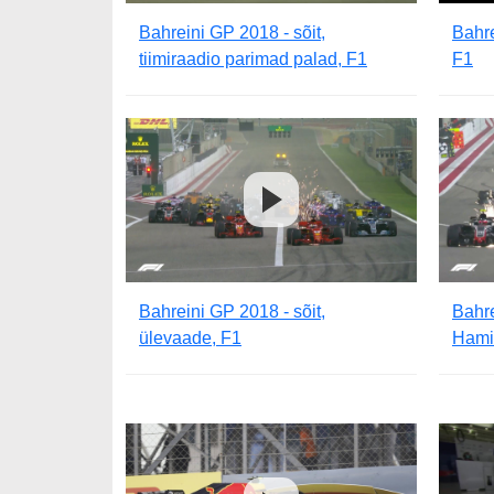
Bahreini GP 2018 - sõit,
Bahre
tiimiraadio parimad palad, F1
F1
Bahreini GP 2018 - sõit,
Bahre
ülevaade, F1
Hami