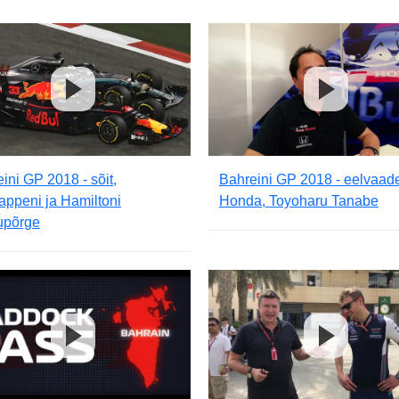
ini GP 2018 - sõit,
Bahreini GP 2018 - eelvaad
appeni ja Hamiltoni
Honda, Toyoharu Tanabe
upõrge