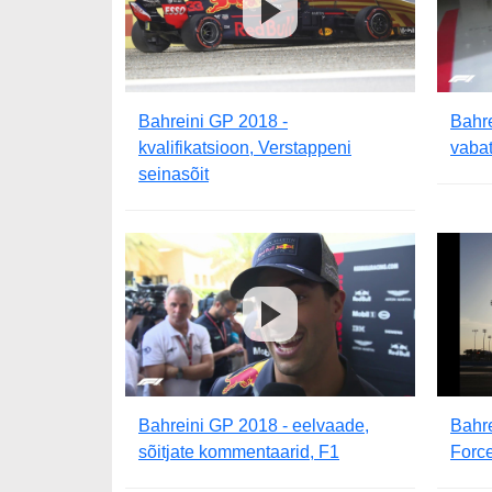
Bahreini GP 2018 -
Bahr
kvalifikatsioon, Verstappeni
vabat
seinasõit
Bahreini GP 2018 - eelvaade,
Bahre
sõitjate kommentaarid, F1
Force