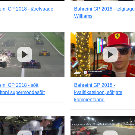
ini GP 2018 - järelvaade,
Bahreini GP 2018 - telgitag
Williams
ini GP 2018 - sõit,
Bahreini GP 2018 -
ltoni supermöödasõit
kvalifikatsioon, sõitjate
kommentaarid