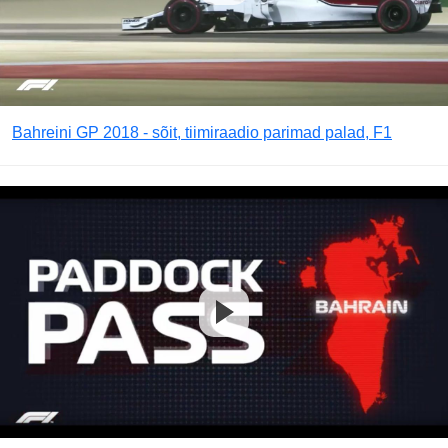
Bahreini GP 2018 - sõit, tiimiraadio parimad palad, F1