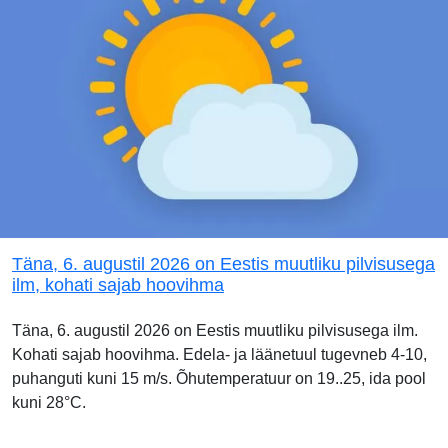
Täna, 6. augustil 2026 on Eestis muutliku pilvisusega
ilm, kohati sajab hoovihma
Täna, 6. augustil 2026 on Eestis muutliku pilvisusega ilm.
Kohati sajab hoovihma. Edela- ja läänetuul tugevneb 4-10,
puhanguti kuni 15 m/s. Õhutemperatuur on 19..25, ida pool
kuni 28°C.