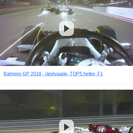
Bahreini GP 2018 - järelvaade, TOP5 hetke, F1