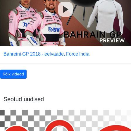
Bahreini GP 2018 - eelvaade, Force India
Kõik videod
Seotud uudised