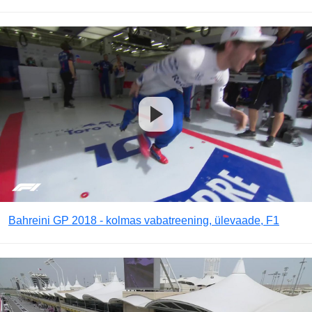
Bahreini GP 2018 - kolmas vabatreening, ülevaade, F1