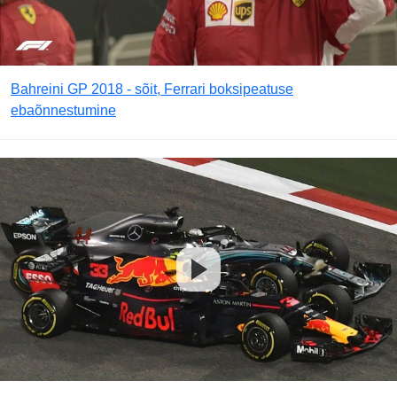
Bahreini GP 2018 - sõit, Ferrari boksipeatuse
ebaõnnestumine