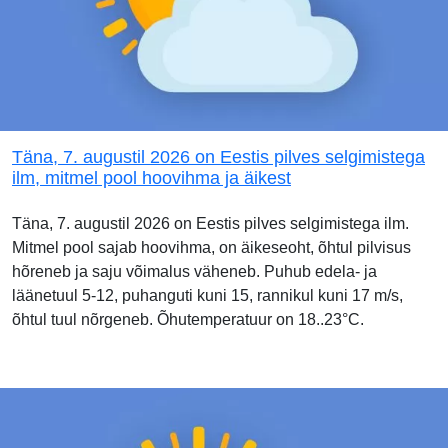
Täna, 7. augustil 2026 on Eestis pilves selgimistega
ilm, mitmel pool hoovihma ja äikest
Täna, 7. augustil 2026 on Eestis pilves selgimistega ilm.
Mitmel pool sajab hoovihma, on äikeseoht, õhtul pilvisus
hõreneb ja saju võimalus väheneb. Puhub edela- ja
läänetuul 5-12, puhanguti kuni 15, rannikul kuni 17 m/s,
õhtul tuul nõrgeneb. Õhutemperatuur on 18..23°C.