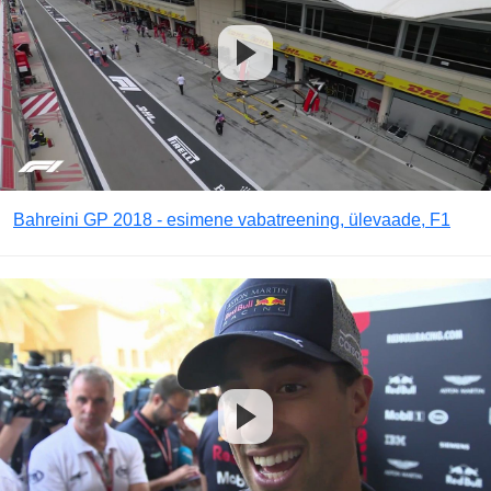
Bahreini GP 2018 - esimene vabatreening, ülevaade, F1