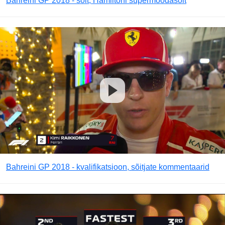
Bahreini GP 2018 - sõit, Hamiltoni supermöödasõit
Bahreini GP 2018 - kvalifikatsioon, sõitjate kommentaarid