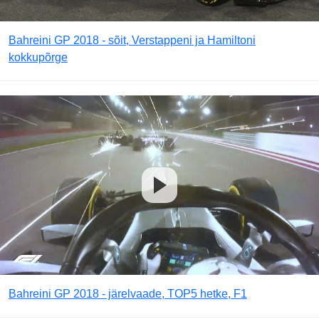
Bahreini GP 2018 - sõit, Verstappeni ja Hamiltoni
kokkupõrge
Bahreini GP 2018 - järelvaade, TOP5 hetke, F1