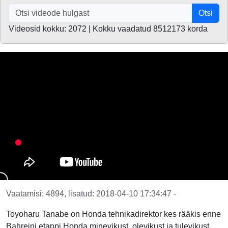
Otsi
Videosid kokku: 2072 | Kokku vaadatud 8512173 korda
Vaatamisi: 4894, lisatud: 2018-04-10 17:34:47 -
Toyoharu Tanabe on Honda tehnikadirektor kes rääkis enne
Bahreini etappi Honda minevikust, olevikust ja tulevikust