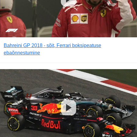
Bahreini GP 2018 - sõit, Ferrari boksipeatuse
ebaõnnestumine