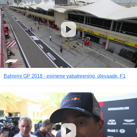
Bahreini GP 2018 - esimene vabatreening, ülevaade, F1