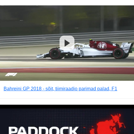
Bahreini GP 2018 - sõit, tiimiraadio parimad palad, F1