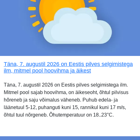
Täna, 7. augustil 2026 on Eestis pilves selgimistega
ilm, mitmel pool hoovihma ja äikest
Täna, 7. augustil 2026 on Eestis pilves selgimistega ilm.
Mitmel pool sajab hoovihma, on äikeseoht, õhtul pilvisus
hõreneb ja saju võimalus väheneb. Puhub edela- ja
läänetuul 5-12, puhanguti kuni 15, rannikul kuni 17 m/s,
õhtul tuul nõrgeneb. Õhutemperatuur on 18..23°C.