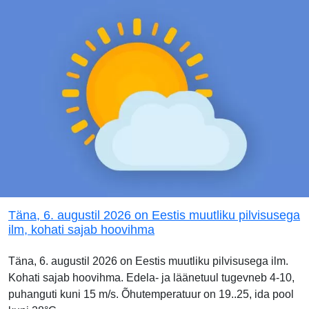
Täna, 6. augustil 2026 on Eestis muutliku pilvisusega
ilm, kohati sajab hoovihma
Täna, 6. augustil 2026 on Eestis muutliku pilvisusega ilm.
Kohati sajab hoovihma. Edela- ja läänetuul tugevneb 4-10,
puhanguti kuni 15 m/s. Õhutemperatuur on 19..25, ida pool