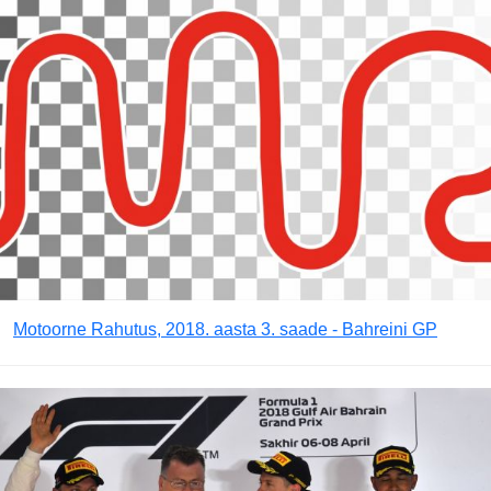
Motoorne Rahutus, 2018. aasta 3. saade - Bahreini GP