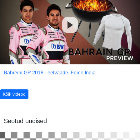
Bahreini GP 2018 - eelvaade, Force India
Kõik videod
Seotud uudised