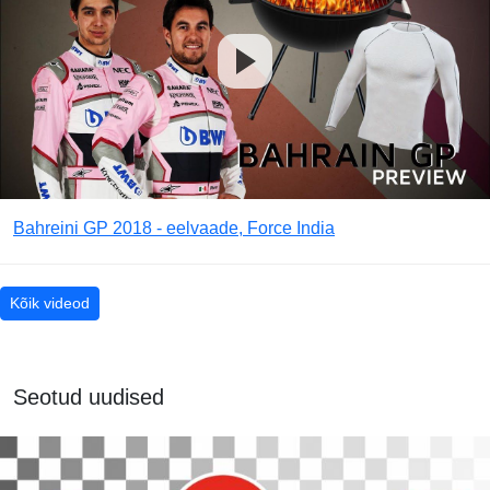
Bahreini GP 2018 - eelvaade, Force India
Kõik videod
Seotud uudised