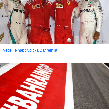
Vettelile napp võit ka Bahreinist