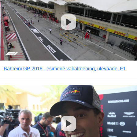
Bahreini GP 2018 - esimene vabatreening, ülevaade, F1