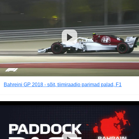
Bahreini GP 2018 - sõit, tiimiraadio parimad palad, F1