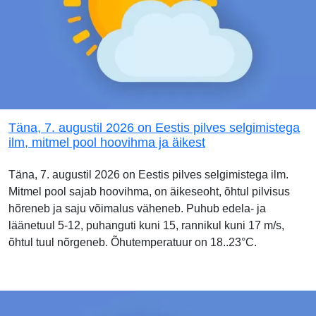
Täna, 7. augustil 2026 on Eestis pilves selgimistega
ilm, mitmel pool hoovihma ja äikest
Täna, 7. augustil 2026 on Eestis pilves selgimistega ilm.
Mitmel pool sajab hoovihma, on äikeseoht, õhtul pilvisus
hõreneb ja saju võimalus väheneb. Puhub edela- ja
läänetuul 5-12, puhanguti kuni 15, rannikul kuni 17 m/s,
õhtul tuul nõrgeneb. Õhutemperatuur on 18..23°C.