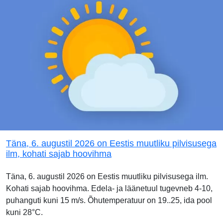
Täna, 6. augustil 2026 on Eestis muutliku pilvisusega
ilm, kohati sajab hoovihma
Täna, 6. augustil 2026 on Eestis muutliku pilvisusega ilm.
Kohati sajab hoovihma. Edela- ja läänetuul tugevneb 4-10,
puhanguti kuni 15 m/s. Õhutemperatuur on 19..25, ida pool
kuni 28°C.