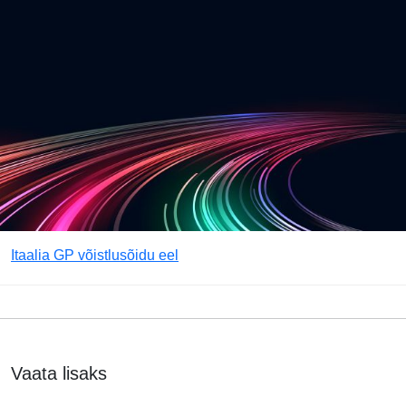
Itaalia GP võistlusõidu eel
Vaata lisaks