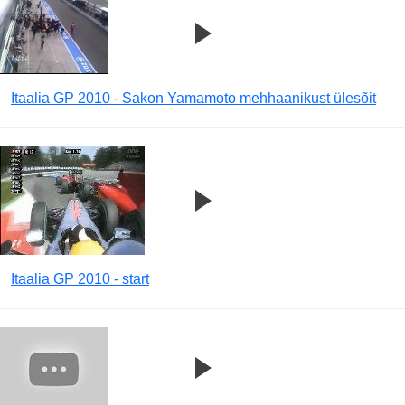
Itaalia GP 2010 - Sakon Yamamoto mehhaanikust ülesõit
Itaalia GP 2010 - start