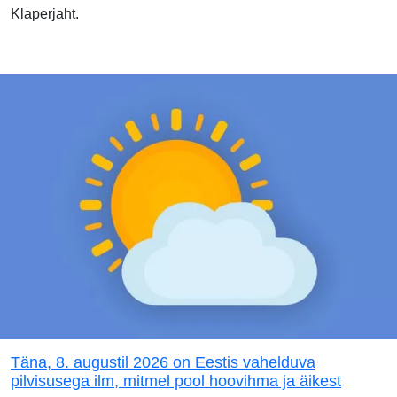
Klaperjaht.
Täna, 8. augustil 2026 on Eestis vahelduva
pilvisusega ilm, mitmel pool hoovihma ja äikest