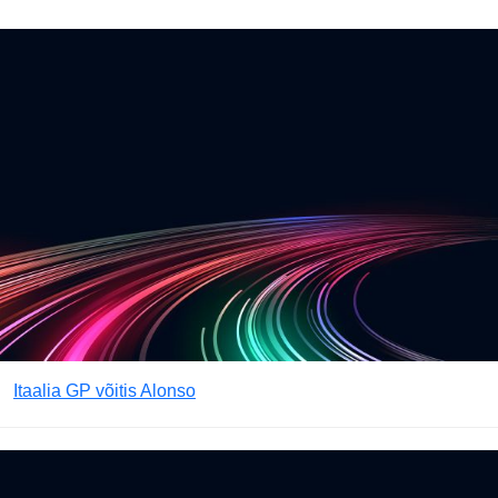
Itaalia GP võitis Alonso