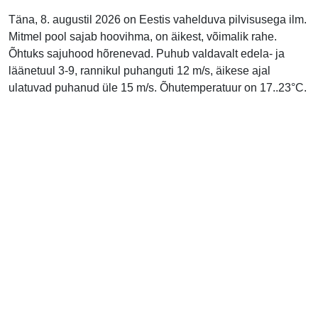
Täna, 8. augustil 2026 on Eestis vahelduva pilvisusega ilm.
Mitmel pool sajab hoovihma, on äikest, võimalik rahe.
Õhtuks sajuhood hõrenevad. Puhub valdavalt edela- ja
läänetuul 3-9, rannikul puhanguti 12 m/s, äikese ajal
ulatuvad puhanud üle 15 m/s. Õhutemperatuur on 17..23°C.