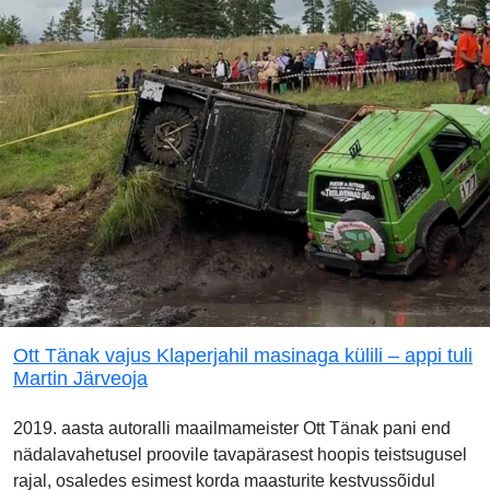
Ott Tänak vajus Klaperjahil masinaga külili – appi tuli
Martin Järveoja
2019. aasta autoralli maailmameister Ott Tänak pani end
nädalavahetusel proovile tavapärasest hoopis teistsugusel
rajal, osaledes esimest korda maasturite kestvussõidul