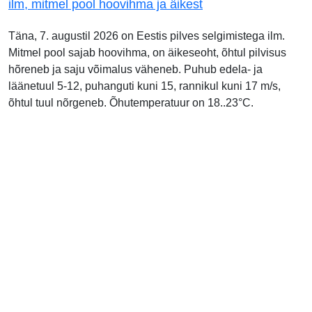
ilm, mitmel pool hoovihma ja äikest
Täna, 7. augustil 2026 on Eestis pilves selgimistega ilm.
Mitmel pool sajab hoovihma, on äikeseoht, õhtul pilvisus
hõreneb ja saju võimalus väheneb. Puhub edela- ja
läänetuul 5-12, puhanguti kuni 15, rannikul kuni 17 m/s,
õhtul tuul nõrgeneb. Õhutemperatuur on 18..23°C.