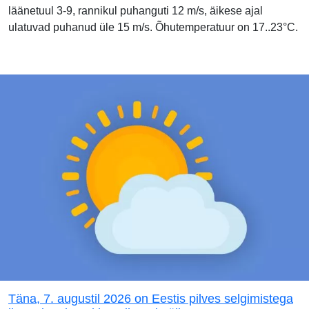
läänetuul 3-9, rannikul puhanguti 12 m/s, äikese ajal
ulatuvad puhanud üle 15 m/s. Õhutemperatuur on 17..23°C.
Täna, 7. augustil 2026 on Eestis pilves selgimistega