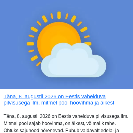
Täna, 8. augustil 2026 on Eestis vahelduva
pilvisusega ilm, mitmel pool hoovihma ja äikest
Täna, 8. augustil 2026 on Eestis vahelduva pilvisusega ilm.
Mitmel pool sajab hoovihma, on äikest, võimalik rahe.
Õhtuks sajuhood hõrenevad. Puhub valdavalt edela- ja