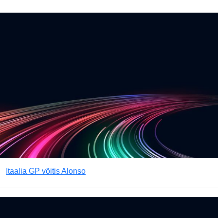
Itaalia GP võitis Alonso