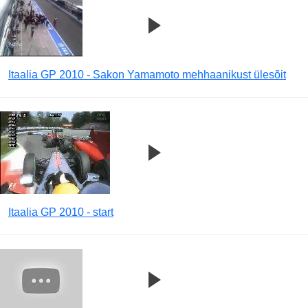
Itaalia GP 2010 - Sakon Yamamoto mehhaanikust ülesõit
Itaalia GP 2010 - start