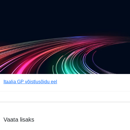
Itaalia GP võistlusõidu eel
Vaata lisaks