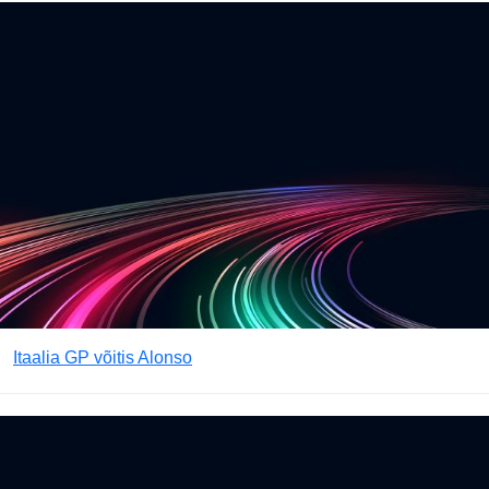
Itaalia GP võitis Alonso