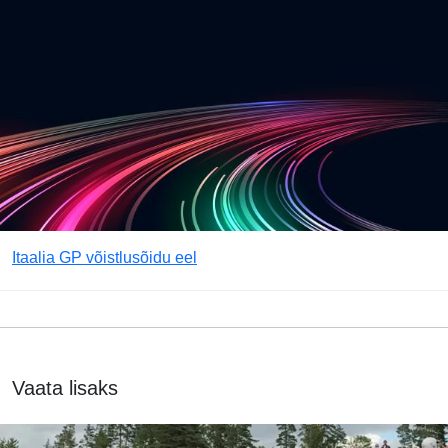
Itaalia GP võistlusõidu eel
Vaata lisaks