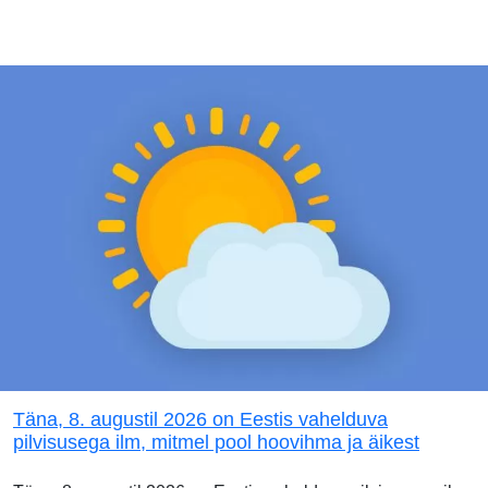
Täna, 8. augustil 2026 on Eestis vahelduva
pilvisusega ilm, mitmel pool hoovihma ja äikest