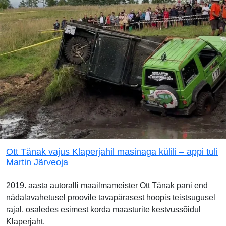
Ott Tänak vajus Klaperjahil masinaga külili – appi tuli
Martin Järveoja
2019. aasta autoralli maailmameister Ott Tänak pani end
nädalavahetusel proovile tavapärasest hoopis teistsugusel
rajal, osaledes esimest korda maasturite kestvussõidul
Klaperjaht.