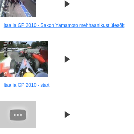
Itaalia GP 2010 - Sakon Yamamoto mehhaanikust ülesõit
Itaalia GP 2010 - start