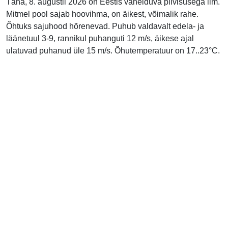
Täna, 8. augustil 2026 on Eestis vahelduva pilvisusega ilm.
Mitmel pool sajab hoovihma, on äikest, võimalik rahe.
Õhtuks sajuhood hõrenevad. Puhub valdavalt edela- ja
läänetuul 3-9, rannikul puhanguti 12 m/s, äikese ajal
ulatuvad puhanud üle 15 m/s. Õhutemperatuur on 17..23°C.