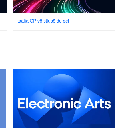
Itaalia GP võistlusõidu eel