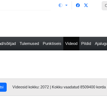
/sõitjad
Tulemused
Punktiseis
Videod
Pildid
Ajalu
tsi
Videosid kokku: 2072 | Kokku vaadatud 8509400 korda