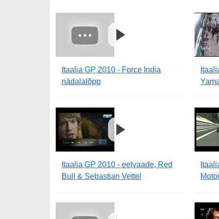
Itaalia GP 2010 - Force India
Itaal
nädalalõpp
Yama
Itaalia GP 2010 - eelvaade, Red
Itaal
Bull & Sebastian Vettel
Moto