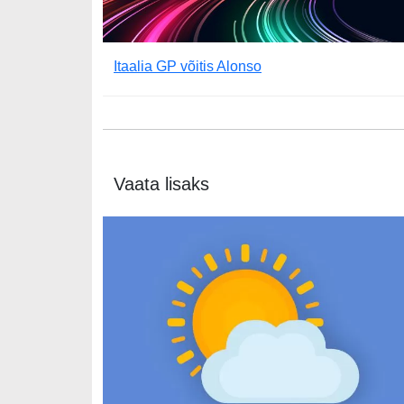
Itaalia GP võitis Alonso
Vaata lisaks