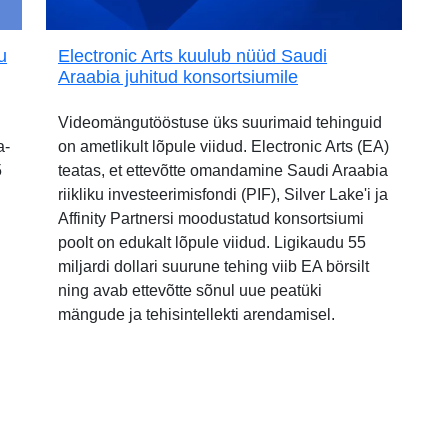
u
Electronic Arts kuulub nüüd Saudi
Araabia juhitud konsortsiumile
Videomängutööstuse üks suurimaid tehinguid
a-
on ametlikult lõpule viidud. Electronic Arts (EA)
5
teatas, et ettevõtte omandamine Saudi Araabia
riikliku investeerimisfondi (PIF), Silver Lake'i ja
Affinity Partnersi moodustatud konsortsiumi
poolt on edukalt lõpule viidud. Ligikaudu 55
miljardi dollari suurune tehing viib EA börsilt
ning avab ettevõtte sõnul uue peatüki
mängude ja tehisintellekti arendamisel.