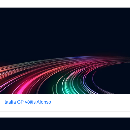
Itaalia GP võitis Alonso