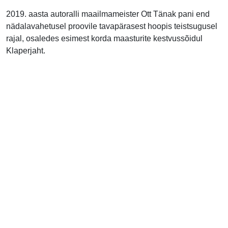
2019. aasta autoralli maailmameister Ott Tänak pani end
nädalavahetusel proovile tavapärasest hoopis teistsugusel
rajal, osaledes esimest korda maasturite kestvussõidul
Klaperjaht.