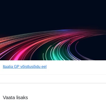
Itaalia GP võistlusõidu eel
Vaata lisaks