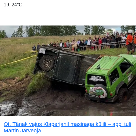
19..24°C.
Ott Tänak vajus Klaperjahil masinaga külili – appi tuli
Martin Järveoja