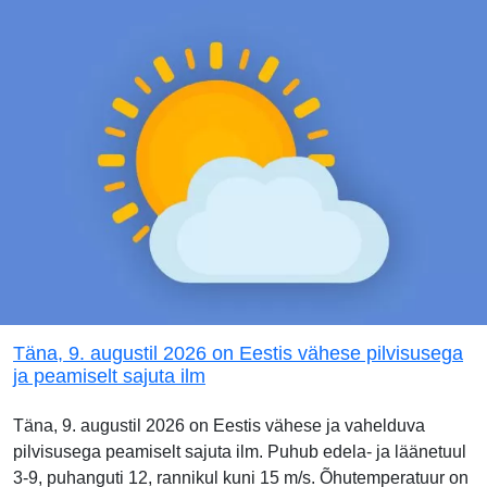
Täna, 9. augustil 2026 on Eestis vähese pilvisusega
ja peamiselt sajuta ilm
Täna, 9. augustil 2026 on Eestis vähese ja vahelduva
pilvisusega peamiselt sajuta ilm. Puhub edela- ja läänetuul
3-9, puhanguti 12, rannikul kuni 15 m/s. Õhutemperatuur on