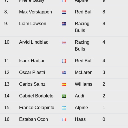
7.
Pierre Gasly
Alpine
9
8.
Max Verstappen
Red Bull
8
9.
Liam Lawson
Racing
8
Bulls
10.
Arvid Lindblad
Racing
4
Bulls
11.
Isack Hadjar
Red Bull
4
12.
Oscar Piastri
McLaren
3
13.
Carlos Sainz
Williams
2
14.
Gabriel Bortoleto
Audi
2
15.
Franco Colapinto
Alpine
1
16.
Esteban Ocon
Haas
0