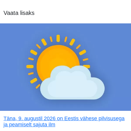
Vaata lisaks
Täna, 9. augustil 2026 on Eestis vähese pilvisusega
ja peamiselt sajuta ilm