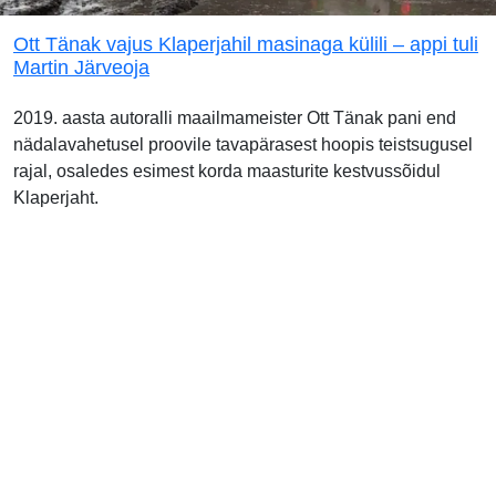
Ott Tänak vajus Klaperjahil masinaga külili – appi tuli
Martin Järveoja
2019. aasta autoralli maailmameister Ott Tänak pani end
nädalavahetusel proovile tavapärasest hoopis teistsugusel
rajal, osaledes esimest korda maasturite kestvussõidul
Klaperjaht.