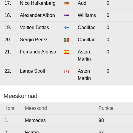
17.
Nico Hulkenberg
Audi
0
18.
Alexander Albon
Williams
0
19.
Valtteri Bottas
Cadillac
0
20.
Sergio Perez
Cadillac
0
21.
Fernando Alonso
Aston
0
Martin
22.
Lance Stroll
Aston
0
Martin
Meeskonnad
Koht
Meeskond
Punkte
1.
Mercedes
98
2.
Ferrari
67