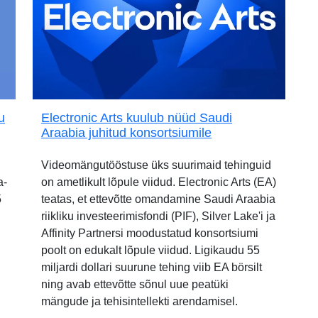
u
Electronic Arts kuulub nüüd Saudi
Araabia juhitud konsortsiumile
Videomängutööstuse üks suurimaid tehinguid
a-
on ametlikult lõpule viidud. Electronic Arts (EA)
5
teatas, et ettevõtte omandamine Saudi Araabia
riikliku investeerimisfondi (PIF), Silver Lake'i ja
Affinity Partnersi moodustatud konsortsiumi
poolt on edukalt lõpule viidud. Ligikaudu 55
miljardi dollari suurune tehing viib EA börsilt
ning avab ettevõtte sõnul uue peatüki
mängude ja tehisintellekti arendamisel.