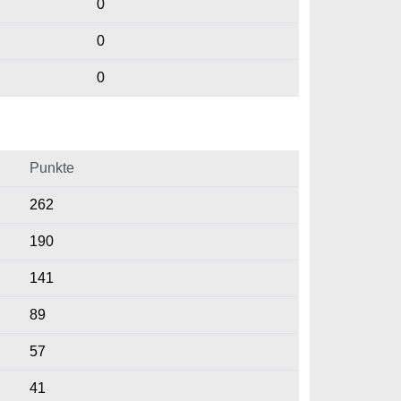
0
0
0
Punkte
262
190
141
89
57
41