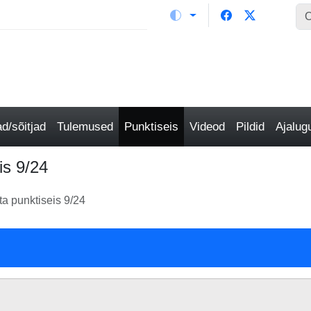
/sõitjad
Tulemused
Punktiseis
Videod
Pildid
Ajalu
is 9/24
a punktiseis 9/24