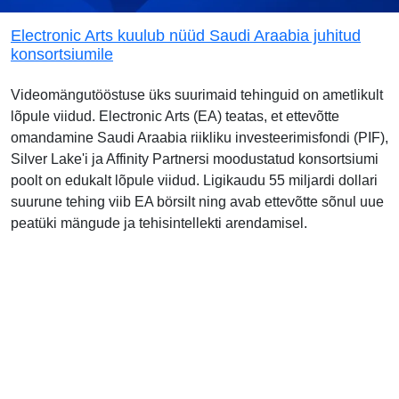
Electronic Arts kuulub nüüd Saudi Araabia juhitud
konsortsiumile
Videomängutööstuse üks suurimaid tehinguid on ametlikult
lõpule viidud. Electronic Arts (EA) teatas, et ettevõtte
omandamine Saudi Araabia riikliku investeerimisfondi (PIF),
Silver Lake'i ja Affinity Partnersi moodustatud konsortsiumi
poolt on edukalt lõpule viidud. Ligikaudu 55 miljardi dollari
suurune tehing viib EA börsilt ning avab ettevõtte sõnul uue
peatüki mängude ja tehisintellekti arendamisel.