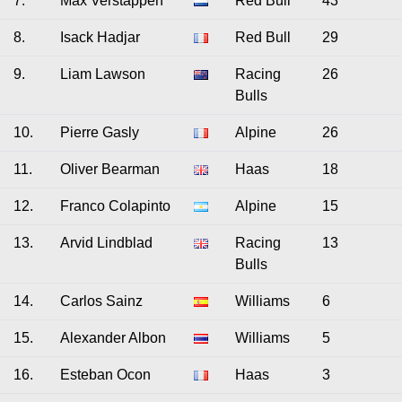
7.
Max Verstappen
Red Bull
43
8.
Isack Hadjar
Red Bull
29
9.
Liam Lawson
Racing
26
Bulls
10.
Pierre Gasly
Alpine
26
11.
Oliver Bearman
Haas
18
12.
Franco Colapinto
Alpine
15
13.
Arvid Lindblad
Racing
13
Bulls
14.
Carlos Sainz
Williams
6
15.
Alexander Albon
Williams
5
16.
Esteban Ocon
Haas
3