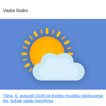
Vaata lisaks
Täna, 6. augustil 2026 on Eestis muutliku pilvisusega
ilm, kohati sajab hoovihma